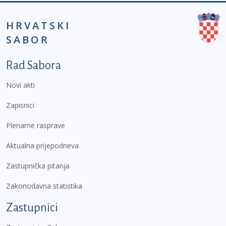
HRVATSKI
SABOR
Podnožje prvi izbornik
Rad Sabora
Novi akti
Zapisnici
Plenarne rasprave
Aktualna prijepodneva
Zastupnička pitanja
Zakonodavna statistika
Zastupnici