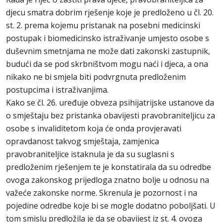
djecu smatra dobrim rješenje koje je predloženo u čl. 20.
st. 2. prema kojemu pristanak na posebni medicinski
postupak i biomedicinsko istraživanje umjesto osobe s
duševnim smetnjama ne može dati zakonski zastupnik,
budući da se pod skrbništvom mogu naći i djeca, a ona
nikako ne bi smjela biti podvrgnuta predloženim
postupcima i istraživanjima.
Kako se čl. 26. uređuje obveza psihijatrijske ustanove da
o smještaju bez pristanka obavijesti pravobraniteljicu za
osobe s invaliditetom koja će onda provjeravati
opravdanost takvog smještaja, zamjenica
pravobraniteljice istaknula je da su suglasni s
predloženim rješenjem te je konstatirala da su odredbe
ovoga zakonskog prijedloga znatno bolje u odnosu na
važeće zakonske norme. Skrenula je pozornost i na
pojedine odredbe koje bi se mogle dodatno poboljšati. U
tom smislu predložila je da se obavijest iz st. 4. ovoga