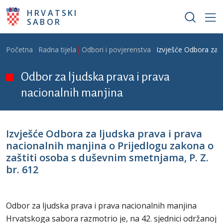
Skoči na glavni sadržaj
HRVATSKI
SABOR
Breadcrumb
Početna
Radna tijela
Odbori i povjerenstva
Izvješće Odbora za l
Odbor za ljudska prava i prava
nacionalnih manjina
Izvješće Odbora za ljudska prava i prava
nacionalnih manjina o Prijedlogu zakona o
zaštiti osoba s duševnim smetnjama, P. Z.
br. 612
Odbor za ljudska prava i prava nacionalnih manjina
Hrvatskoga sabora razmotrio je, na 42. sjednici održanoj