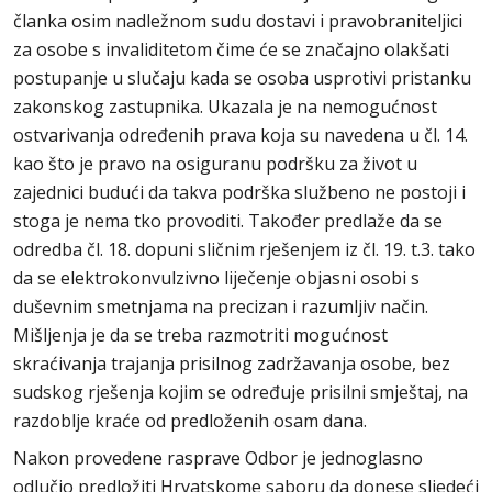
članka osim nadležnom sudu dostavi i pravobraniteljici
za osobe s invaliditetom čime će se značajno olakšati
postupanje u slučaju kada se osoba usprotivi pristanku
zakonskog zastupnika. Ukazala je na nemogućnost
ostvarivanja određenih prava koja su navedena u čl. 14.
kao što je pravo na osiguranu podršku za život u
zajednici budući da takva podrška službeno ne postoji i
stoga je nema tko provoditi. Također predlaže da se
odredba čl. 18. dopuni sličnim rješenjem iz čl. 19. t.3. tako
da se elektrokonvulzivno liječenje objasni osobi s
duševnim smetnjama na precizan i razumljiv način.
Mišljenja je da se treba razmotriti mogućnost
skraćivanja trajanja prisilnog zadržavanja osobe, bez
sudskog rješenja kojim se određuje prisilni smještaj, na
razdoblje kraće od predloženih osam dana.
Nakon provedene rasprave Odbor je jednoglasno
odlučio predložiti Hrvatskome saboru da donese sljedeći