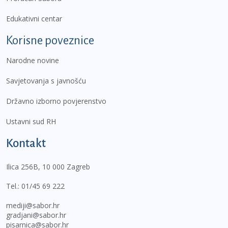
Edukativni centar
Korisne poveznice
Narodne novine
Savjetovanja s javnošću
Državno izborno povjerenstvo
Ustavni sud RH
Kontakt
Ilica 256B, 10 000 Zagreb
Tel.:
01/45 69 222
mediji@sabor.hr
gradjani@sabor.hr
pisarnica@sabor.hr