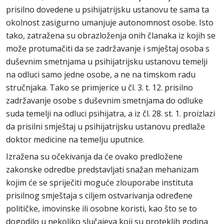
prisilno dovedene u psihijatrijsku ustanovu te sama ta
okolnost zasigurno umanjuje autonomnost osobe. Isto
tako, zatražena su obrazloženja onih članaka iz kojih se
može protumačiti da se zadržavanje i smještaj osoba s
duševnim smetnjama u psihijatrijsku ustanovu temelji
na odluci samo jedne osobe, a ne na timskom radu
stručnjaka. Tako se primjerice u čl. 3. t. 12. prisilno
zadržavanje osobe s duševnim smetnjama do odluke
suda temelji na odluci psihijatra, a iz čl. 28. st. 1. proizlazi
da prisilni smještaj u psihijatrijsku ustanovu predlaže
doktor medicine na temelju uputnice.
Izražena su očekivanja da će ovako predložene
zakonske odredbe predstavljati snažan mehanizam
kojim će se spriječiti moguće zlouporabe instituta
prisilnog smještaja s ciljem ostvarivanja određene
političke, imovinske ili osobne koristi, kao što se to
dogodilo u nekoliko slučajeva koji su proteklih godina