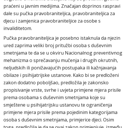
praćeni u javnim medijima. Značajan doprinos raspravi
dale su pučka pravobraniteljica, pravobraniteljica za
djecu i zamjenica pravobraniteljice za osobe s
invaliditetom.
Pučka pravobraniteljica je posebno istaknula da njezin
ured zaprima veliki broj pritužbi osoba s duševnim
smetnjama te da se u okviru Nacionalnog preventivnog
mehanizma o sprečavanju mučenja i drugih okrutnih,
neljudskih ili ponižavajućih postupaka ili kažnjavanja
obilaze i psihijatrijske ustanove. Kako bi se predloženi
zakon dodatno poboljšao, predložila je zakonsko
propisivanje vrste, svrhe i uvjeta primjene mjera prisile
prema osobama s duševnim smetnjama koje su
smještene u psihijatrijsku ustanovu te ograničenja
primjene mjera prisile prema pojedinim kategorijama
osoba s duševnim smetnjama, primjerice djeci. Osim
toga, predložila je da se ovaj zakon primjenjuje, između