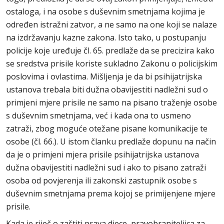
ostaloga, i na osobe s duševnim smetnjama kojima je
određen istražni zatvor, a ne samo na one koji se nalaze
na izdržavanju kazne zakona. Isto tako, u postupanju
policije koje uređuje čl. 65. predlaže da se precizira kako
se sredstva prisile koriste sukladno Zakonu o policijskim
poslovima i ovlastima. Mišljenja je da bi psihijatrijska
ustanova trebala biti dužna obavijestiti nadležni sud o
primjeni mjere prisile ne samo na pisano traženje osobe
s duševnim smetnjama, već i kada ona to usmeno
zatraži, zbog moguće otežane pisane komunikacije te
osobe (čl. 66.). U istom članku predlaže dopunu na način
da je o primjeni mjera prisile psihijatrijska ustanova
dužna obavijestiti nadležni sud i ako to pisano zatraži
osoba od povjerenja ili zakonski zastupnik osobe s
duševnim smetnjama prema kojoj se primijenjene mjere
prisile.
Kada je riječ o zaštiti prava djece, pravobraniteljica za