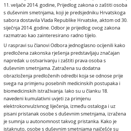
11. veljače 2014. godine, Prijedlog zakona o zaštiti osoba
s duševnim smetnjama, koji je predsjedniku Hrvatskoga
sabora dostavila Vlada Republike Hrvatske, aktom od 30.
siječnja 2014. godine. Odbor je prijedlog ovog zakona
razmatrao kao zainteresirano radno tijelo.
U raspravi su članovi Odbora jednoglasno ocijenili kako
predložena zakonska rješenja predstavljaju značajan
napredak u ostvarivanju i zaštiti prava osoba s
duševnim smetnjama. Zatražena su dodatna
obrazloženja predloženih odredbi koja se odnose prije
svega na primjenu posebnih medicinskih postupaka i
biomedicinskih istraživanja. Iako su u članku 18.
navedeni kumulativni uvjeti za primjenu
elektrokonvulzivnog liječenja, između ostaloga i uz
pisani pristanak osobe s duševnim smetnjama, izražena
je sumnja u autonomnost takvog pristanka. Kako je
istaknuto, osobe s duševnim smetnjama najčešće su