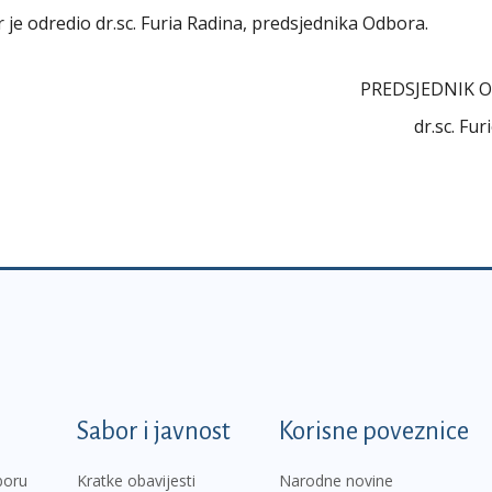
r je odredio dr.sc. Furia Radina, predsjednika Odbora.
PREDSJEDNIK ODBO
dr.sc. Furio Rad
k
Sabor i javnost
Korisne poveznice
boru
Kratke obavijesti
Narodne novine