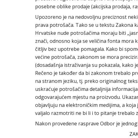
posebne oblike prodaje (akcijska prodaja, ras
Upozoreno je na nedovoljnu preciznost nekih
prava potrošača. Tako se u tekstu Zakona k
Hrvatske nude potrošačima moraju biti „jasni, v
znači, odnosno koja se veličina fonta mora ko
čitljiv bez upotrebe pomagala. Kako bi spom
većine potrošača, zakonom se mora precizira
(dosadašnja istraživanja su pokazala, kako je
Rečeno je također da bi zakonom trebalo propi
na stranom jeziku, tj. preko originalnog tekst
uskraćuje potrošačima detaljnija informacija
odgovarajućem mjestu na proizvodu. Ukazano
objavljuju na elektroničkim medijima, a koja 
valjalo razmotriti ne bi li i to pitanje trebal
Nakon provedene rasprave Odbor je jednogl
ZAK