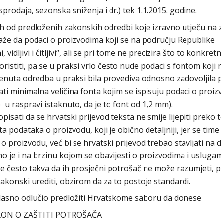
prodaja, sezonska sniženja i dr.) tek 1.1.2015. godine.
 od predloženih zakonskih odredbi koje izravno utječu na z
aže da podaci o proizvodima koji se na području Republike
idljivi i čitljivi“, ali se pri tome ne precizira što to konkret
ristiti, pa se u praksi vrlo često nude podaci s fontom koji n
enuta odredba u praksi bila provediva odnosno zadovoljila 
ti minimalna veličina fonta kojim se ispisuju podaci o proi
 u raspravi istaknuto, da je to font od 1,2 mm).
sati da se hrvatski prijevod teksta ne smije lijepiti preko 
a podataka o proizvodu, koji je obično detaljniji, jer se time
 o proizvodu, već bi se hrvatski prijevod trebao stavljati na
 je i na brzinu kojom se obavijesti o proizvodima i usluga
je često takva da ih prosječni potrošač ne može razumjeti, p
o zakonski urediti, obzirom da za to postoje standardi.
asno odlučio predložiti Hrvatskome saboru da donese
ON O ZAŠTITI POTROŠAČA