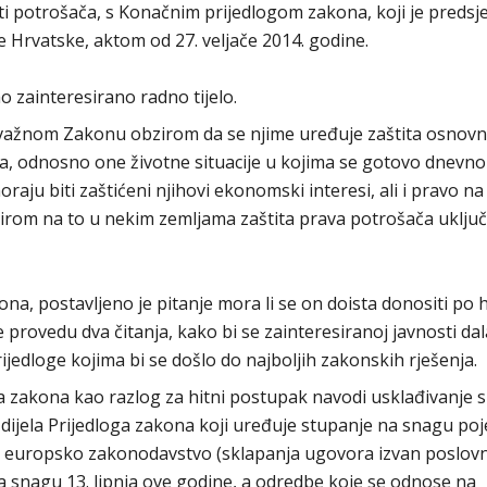
ti potrošača, s Konačnim prijedlogom zakona, koji je predsj
 Hrvatske, aktom od 27. veljače 2014. godine.
 zainteresirano radno tijelo.
o važnom Zakonu obzirom da se njime uređuje zaštita osnovn
ga, odnosno one životne situacije u kojima se gotovo dnevno
aju biti zaštićeni njihovi ekonomski interesi, ali i pravo na
bzirom na to u nekim zemljama zaštita prava potrošača uključ
na, postavljeno je pitanje mora li se on doista donositi po
e provedu dva čitanja, kako bi se zainteresiranoj javnosti da
rijedloge kojima bi se došlo do najboljih zakonskih rješenja.
a zakona kao razlog za hitni postupak navodi usklađivanje s
dijela Prijedloga zakona koji uređuje stupanje na snagu poj
a europsko zakonodavstvo (sklapanja ugovora izvan poslov
 na snagu 13. lipnja ove godine, a odredbe koje se odnose na