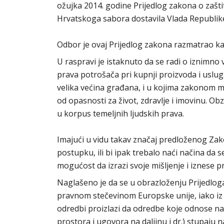
ožujka 2014. godine Prijedlog zakona o zašti
Hrvatskoga sabora dostavila Vlada Republike
Odbor je ovaj Prijedlog zakona razmatrao kao
U raspravi je istaknuto da se radi o iznimn
prava potrošača pri kupnji proizvoda i uslu
velika većina građana, i u kojima zakonom mor
od opasnosti za život, zdravlje i imovinu. O
u korpus temeljnih ljudskih prava.
Imajući u vidu takav značaj predloženog Zako
postupku, ili bi ipak trebalo naći načina da s
mogućost da izrazi svoje mišljenje i iznese p
Naglašeno je da se u obrazloženju Prijedlog
pravnom stečevinom Europske unije, iako iz 
odredbi proizlazi da odredbe koje odnose n
prostora i ugovora na daljinu i dr.) stupaju