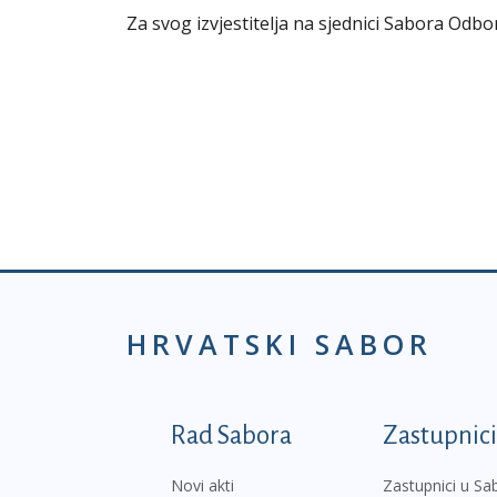
Za svog izvjestitelja na sjednici Sabora Odbo
HRVATSKI SABOR
Podnožje prvi izborni
Rad Sabora
Zastupnici
Novi akti
Zastupnici u Sa