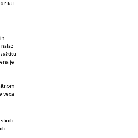
edniku
ih
 nalazi
 zaštitu
ena je
 hitnom
la veća
edinih
nih