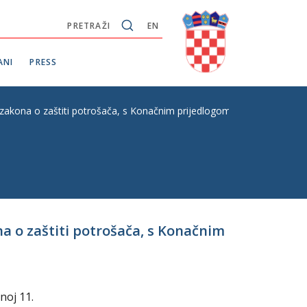
PRETRAŽI
EN
ANI
PRESS
zakona o zaštiti potrošača, s Konačnim prijedlogom zakona, hitni postu
na o zaštiti potrošača, s Konačnim
noj 11.