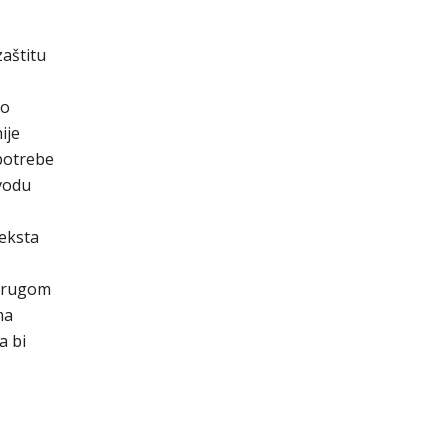
aštitu
no
ije
potrebe
zvodu
teksta
 drugom
ma
a bi