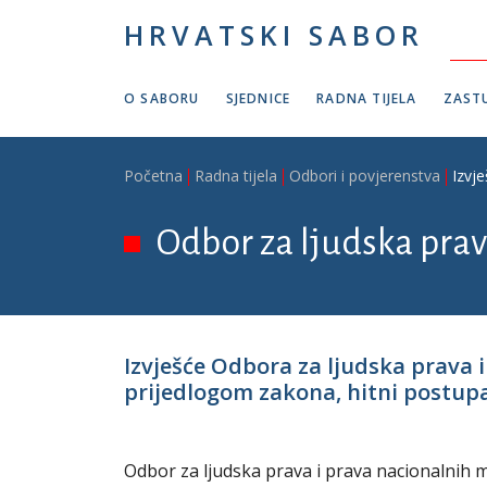
Skoči na glavni sadržaj
HRVATSKI SABOR
O SABORU
SJEDNICE
RADNA TIJELA
ZASTU
Breadcrumb
Početna
Radna tijela
Odbori i povjerenstva
Izvj
Odbor za ljudska prav
Izvješće Odbora za ljudska prava 
prijedlogom zakona, hitni postupak,
Odbor za ljudska prava i prava nacionalnih m