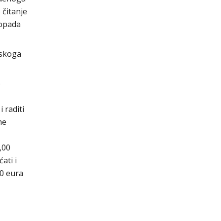
 čitanje
topada
tskoga
e
 raditi
ne
,00
ati i
00 eura