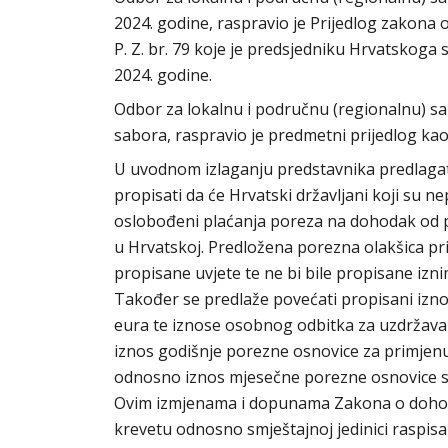
2024. godine, raspravio je Prijedlog zakon
P. Z. br. 79 koje je predsjedniku Hrvatskoga
2024. godine.
Odbor za lokalnu i područnu (regionalnu) 
sabora, raspravio je predmetni prijedlog kao
U uvodnom izlaganju predstavnika predlagat
propisati da će Hrvatski državljani koji su n
oslobođeni plaćanja poreza na dohodak od plać
u Hrvatskoj. Predložena porezna olakšica pri
propisane uvjete te ne bi bile propisane izn
Također se predlaže povećati propisani izn
eura te iznose osobnog odbitka za uzdržavanu
iznos godišnje porezne osnovice za primjenu
odnosno iznos mjesečne porezne osnovice s 
Ovim izmjenama i dopunama Zakona o dohotk
krevetu odnosno smještajnoj jedinici raspisa