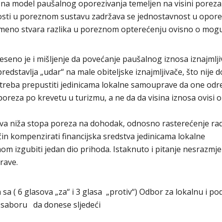
 na model paušalnog oporezivanja temeljen na visini poreza
nosti u poreznom sustavu zadržava se jednostavnost u opore
vremeno stvara razlika u poreznom opterećenju ovisno o mog
seno je i mišljenje da povećanje paušalnog iznosa iznajmlj
edstavlja „udar“ na male obiteljske iznajmljivače, što nije 
da treba prepustiti jedinicama lokalne samouprave da one od
reza po krevetu u turizmu, a ne da da visina iznosa ovisi o
ava niža stopa poreza na dohodak, odnosno rasterećenje rada
čin kompenzirati financijska sredstva jedinicama lokalne
izgubiti jedan dio prihoda. Istaknuto i pitanje nesrazmje
prave.
 ( 6 glasova „za“ i 3 glasa „protiv“) Odbor za lokalnu i p
m saboru da donese sljedeći