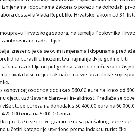
a o izmjenama i dopunama Zakona o porezu na dohodak, prvo
 sabora dostavila Vlada Republike Hrvatske, aktom od 31. lis
samoupravu Hrvatskoga sabora, na temelju Poslovnika Hrva
 zainteresirano radno tijelo.
elja izneseno je da se ovim izmjenama i dopunama predlaž
eprekidno boravili u inozemstvu najmanje dvije godine biti
e na razdoblje od pet godina, ako se odluče vratiti živjeti i
mjenjivala bi se na jednak način na sve povratnike koji ispu
imke.
os osnovnog osobnog odbitka s 560,00 eura na iznos od 600
 djecu, uzdržavane članove i invalidnost. Predlaže se poveć
 više stope poreza na dohodak s 50.400,00 eura na 60.000,
4.200,00 eura na 5.000,00 eura.
u predlažu se i nove granice iznosa paušalnog poreza po
ne u četiri kategorije utvrđene prema indeksu turističke