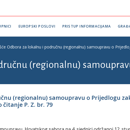
PNICI
EUROPSKI POSLOVI
PRISTUP INFORMACIJAMA
GRAĐ
ešće Odbora za lokalnu i područnu (regionalnu) samoupravu o Prijedl
odručnu (regionalnu) samouprav
ručnu (regionalnu) samoupravu o Prijedlogu 
itanje P. Z. br. 79
amoupravu Hrvatskog sabora na 4. sjednici održanoj 12. st