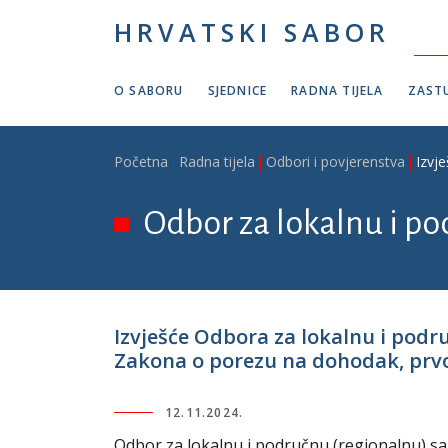
Skoči na glavni sadržaj
HRVATSKI SABOR
O SABORU
SJEDNICE
RADNA TIJELA
ZASTU
Breadcrumb
Početna
Radna tijela
Odbori i povjerenstva
Izvj
Odbor za lokalnu i p
Izvješće Odbora za lokalnu i pod
Zakona o porezu na dohodak, prvo č
12.11.2024.
Odbor za lokalnu i područnu (regionalnu) s