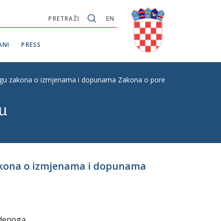
PRETRAŽI
EN
ANI
PRESS
ogu zakona o izmjenama i dopunama Zakona o porezu na dohodak, prvo
u
zakona o izmjenama i dopunama
udenoga