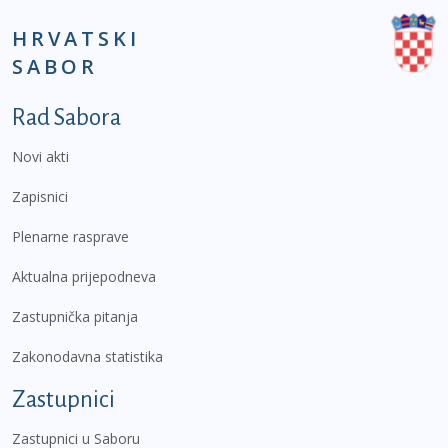
HRVATSKI
SABOR
Podnožje prvi izbornik
Rad Sabora
Novi akti
Zapisnici
Plenarne rasprave
Aktualna prijepodneva
Zastupnička pitanja
Zakonodavna statistika
Zastupnici
Zastupnici u Saboru