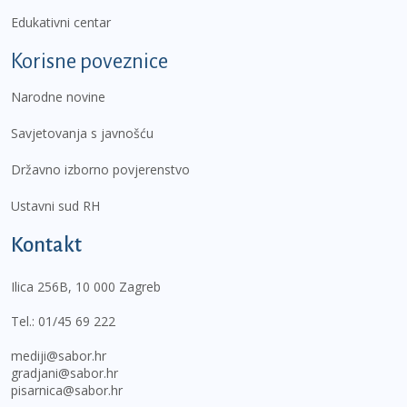
Edukativni centar
Korisne poveznice
Narodne novine
Savjetovanja s javnošću
Državno izborno povjerenstvo
Ustavni sud RH
Kontakt
Ilica 256B, 10 000 Zagreb
Tel.:
01/45 69 222
mediji@sabor.hr
gradjani@sabor.hr
pisarnica@sabor.hr