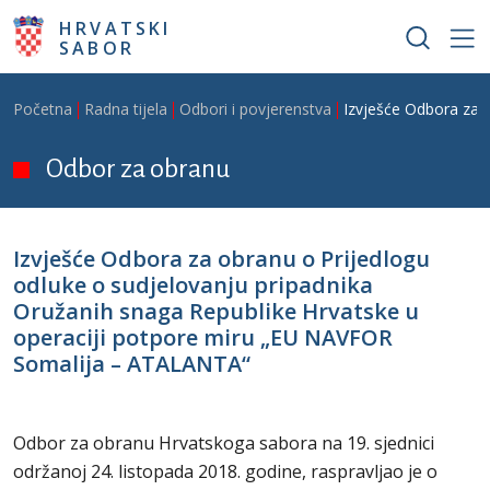
Skoči na glavni sadržaj
HRVATSKI
SABOR
Breadcrumb
Početna
Radna tijela
Odbori i povjerenstva
Izvješće Odbora za 
Odbor za obranu
Izvješće Odbora za obranu o Prijedlogu
odluke o sudjelovanju pripadnika
Oružanih snaga Republike Hrvatske u
operaciji potpore miru „EU NAVFOR
Somalija – ATALANTA“
Odbor za obranu Hrvatskoga sabora na 19. sjednici
održanoj 24. listopada 2018. godine, raspravljao je o