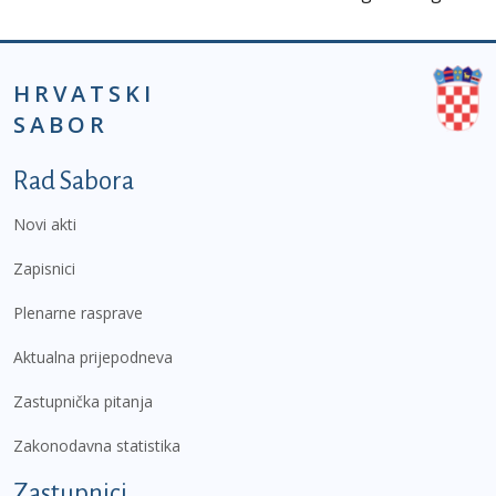
HRVATSKI
SABOR
Podnožje prvi izbornik
Rad Sabora
Novi akti
Zapisnici
Plenarne rasprave
Aktualna prijepodneva
Zastupnička pitanja
Zakonodavna statistika
Zastupnici