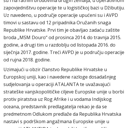
su i na ratnim brodovima drugih zemalja, u operativnom
zapovjedništvu operacije te u logističkoj bazi u Džibutiju.
Uz navedeno, u područje operacije upućeni su i AVPD
timovi u sastavu od 12 pripadnika Oružanih snaga
Republike Hrvatske. Prvi tim je obavljao zadaću zaštite
broda „MSM Douro“ od prosinca 2014. do travnja 2015.
godine, a drugi tim u razdoblju od listopada 2016. do
siječnja 2017. godine. Treći AVPD je u području operacije
od rujna 2018. godine.
Uzimajući u obzir članstvo Republike Hrvatske u
Europskoj uniji, kao i navedene razloge dosadašnjeg
sudjelovanja u operaciji ATALANTA te uvažavajući
strateške vanjskopolitičke ciljeve Europske unije u borbi
protiv piratstva uz Rog Afrike i u vodama Indijskog
oceana, predstavnik predlagatelja rekao je da se
predmetnom Odlukom predlaže da Republika Hrvatska
nastavi s podrškom angažmana Europske unije u