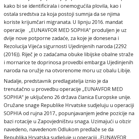
kako bi se identificirala i onemogućila plovila, kao i
ostala sredstva za koja postoji sumnja da se njima
koriste krijumčari migranata. U lipnju 2016. mandat
operacije „EUNAVFOR MED SOPHIA“ produljen je uz
dvije nove potporne zadaće, za koje je donesena i
Rezolucija Vijeća sigurnosti Ujedinjenih naroda (2292
(2016)). Riječ je o zadaćama obuke libijske obalne straže
i mornarice te doprinosa provedbi embarga Ujedinjenih
naroda na oružje na otvorenome moru uz obalu Libije.
Nadalje, predstavnik predlagatelja iznio je da
trenutačno u provedbu operacije „EUNAVFOR MED
SOPHIA“ je uključeno 26 država članica Europske unije.
Oružane snage Republike Hrvatske sudjeluju u operaciji
SOPHIA od rujna 2017., popunjavanjem jedne pozicije na
bazi rotacije u Zapovjedništvu snaga. Uzimajući u obzir
navedeno, navedenom Odlukom predlaže se da
Republika Hrvatska sudjeluje u operaciji „EUNAVFOR