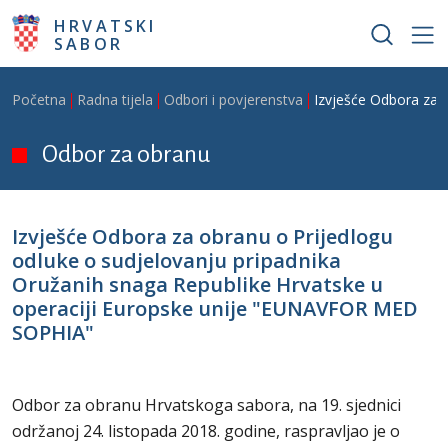
Skoči na glavni sadržaj
HRVATSKI
SABOR
Breadcrumb
Početna
Radna tijela
Odbori i povjerenstva
Izvješće Odbora za 
Odbor za obranu
Izvješće Odbora za obranu o Prijedlogu
odluke o sudjelovanju pripadnika
Oružanih snaga Republike Hrvatske u
operaciji Europske unije "EUNAVFOR MED
SOPHIA"
Odbor za obranu Hrvatskoga sabora, na 19. sjednici
održanoj 24. listopada 2018. godine, raspravljao je o