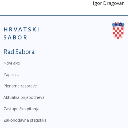
Igor Dragovan
HRVATSKI
SABOR
Podnožje prvi izbornik
Rad Sabora
Novi akti
Zapisnici
Plenarne rasprave
Aktualna prijepodneva
Zastupnička pitanja
Zakonodavna statistika