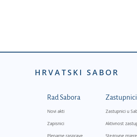
HRVATSKI SABOR
Podnožje prvi izborni
Rad Sabora
Zastupnici
Novi akti
Zastupnici u Sa
Zapisnici
Aktivnost zastu
Plenarne rasprave
Stegovne mjere