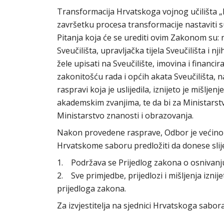
Transformacija Hrvatskoga vojnog učilišta „D
završetku procesa transformacije nastaviti 
Pitanja koja će se urediti ovim Zakonom su: na
Sveučilišta, upravljačka tijela Sveučilišta i n
žele upisati na Sveučilište, imovina i financi
zakonitošću rada i općih akata Sveučilišta, n
raspravi koja je uslijedila, iznijeto je mišljen
akademskim zvanjima, te da bi za Ministarstv
Ministarstvo znanosti i obrazovanja.
Nakon provedene rasprave, Odbor je većinom 
Hrvatskome saboru predložiti da donese slij
1. Podržava se Prijedlog zakona o osnivanju 
2. Sve primjedbe, prijedlozi i mišljenja izni
prijedloga zakona.
Za izvjestitelja na sjednici Hrvatskoga sab