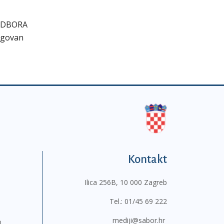
ODBORA
ragovan
Kontakt
Ilica 256B, 10 000 Zagreb
Tel.:
01/45 69 222
mediji@sabor.hr
o