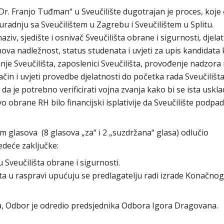
r. Franjo Tuđman“ u Sveučilište dugotrajan je proces, koje 
suradnju sa Sveučilištem u Zagrebu i Sveučilištem u Splitu.
ziv, sjedište i osnivač Sveučilišta obrane i sigurnosti, djela
jihova nadležnost, status studenata i uvjeti za upis kandidata 
ranje Sveučilišta, zaposlenici Sveučilišta, provođenje nadzora
ačin i uvjeti provedbe djelatnosti do početka rada Sveučilišt
je da je potrebno verificirati vojna zvanja kako bi se ista uskla
o obrane RH bilo financijski isplativije da Sveučilište podpa
glasova (8 glasova „za“ i 2 „suzdržana“ glasa) odlučio
edeće zaključke:
Sveučilišta obrane i sigurnosti.
jeta u raspravi upućuju se predlagatelju radi izrade Konačnog
ora, Odbor je odredio predsjednika Odbora Igora Dragovana.