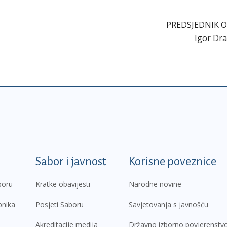
PREDSJEDNIK 
Igor D
k
Sabor i javnost
Korisne poveznice
boru
Kratke obavijesti
Narodne novine
pnika
Posjeti Saboru
Savjetovanja s javnošću
Akreditacije medija
Državno izborno povjerenstv