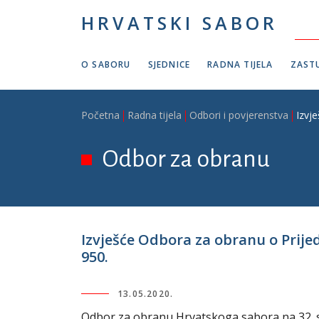
Skoči na glavni sadržaj
HRVATSKI SABOR
O SABORU
SJEDNICE
RADNA TIJELA
ZASTU
Breadcrumb
Početna
Radna tijela
Odbori i povjerenstva
Izvje
Odbor za obranu
Izvješće Odbora za obranu o Prijed
950.
13.05.2020.
Odbor za obranu Hrvatskoga sabora na 32. sje