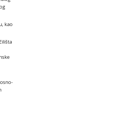
kog
u, kao
ilišta
inske
nosno-
h