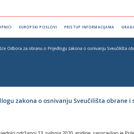
PNICI
EUROPSKI POSLOVI
PRISTUP INFORMACIJAMA
GRAĐ
šće Odbora za obranu o Prijedlogu zakona o osnivanju Sveučilišta obran
logu zakona o osnivanju Sveučilišta obrane i si
dnici održanoj 13. svibnja 2020. godine, raspravljao je Prij