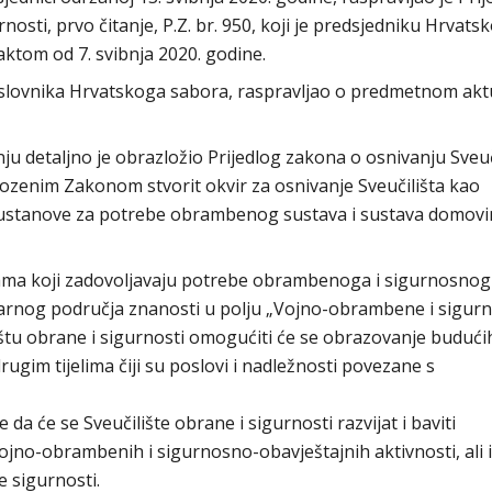
nosti, prvo čitanje, P.Z. br. 950, koji je predsjedniku Hrvats
ktom od 7. svibnja 2020. godine.
oslovnika Hrvatskoga sabora, raspravljao o predmetnom akt
u detaljno je obrazložio Prijedlog zakona o osnivanju Sveuč
dlozenim Zakonom stvorit okvir za osnivanje Sveučilišta kao
 ustanove za potrebe obrambenog sustava i sustava domov
grama koji zadovoljavaju potrebe obrambenoga i sigurnosnog
inarnog područja znanosti u polju „Vojno-obrambene i sigur
ištu obrane i sigurnosti omogućiti će se obrazovanje budući
rugim tijelima čiji su poslovi i nadležnosti povezane s
 da će se Sveučilište obrane i sigurnosti razvijat i baviti
jno-obrambenih i sigurnosno-obavještajnih aktivnosti, ali i
e sigurnosti.