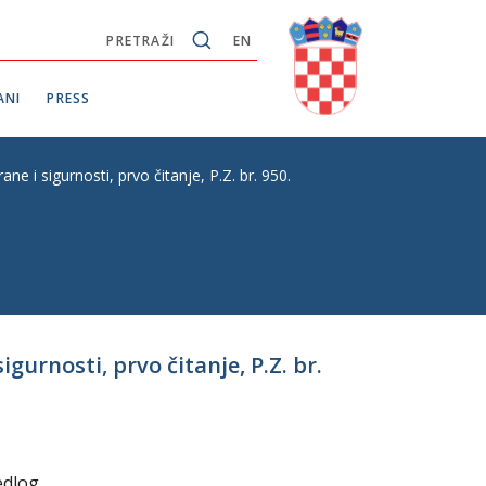
PRETRAŽI
EN
ANI
PRESS
e i sigurnosti, prvo čitanje, P.Z. br. 950.
gurnosti, prvo čitanje, P.Z. br.
edlog