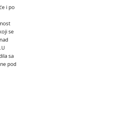
će i po
tnost
koji se
 nad
a.U
dila sa
dne pod