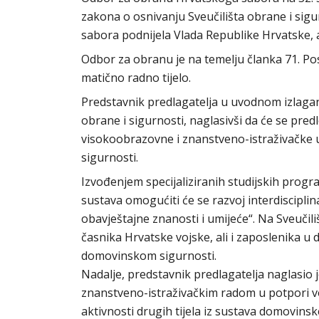
zakona o osnivanju Sveučilišta obrane i sigur
sabora podnijela Vlada Republike Hrvatske, a
Odbor za obranu je na temelju članka 71. P
matično radno tijelo.
Predstavnik predlagatelja u uvodnom izlaganj
obrane i sigurnosti, naglasivši da će se pre
visokoobrazovne i znanstveno-istraživačke
sigurnosti.
Izvođenjem specijaliziranih studijskih pro
sustava omogućiti će se razvoj interdiscipl
obavještajne znanosti i umijeće“. Na Sveučil
časnika Hrvatske vojske, ali i zaposlenika u d
domovinskom sigurnosti.
Nadalje, predstavnik predlagatelja naglasio je
znanstveno-istraživačkim radom u potpori vo
aktivnosti drugih tijela iz sustava domovinsk