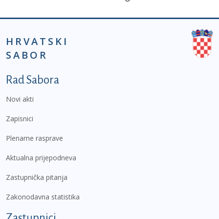
HRVATSKI
SABOR
Podnožje prvi izbornik
Rad Sabora
Novi akti
Zapisnici
Plenarne rasprave
Aktualna prijepodneva
Zastupnička pitanja
Zakonodavna statistika
Zastupnici