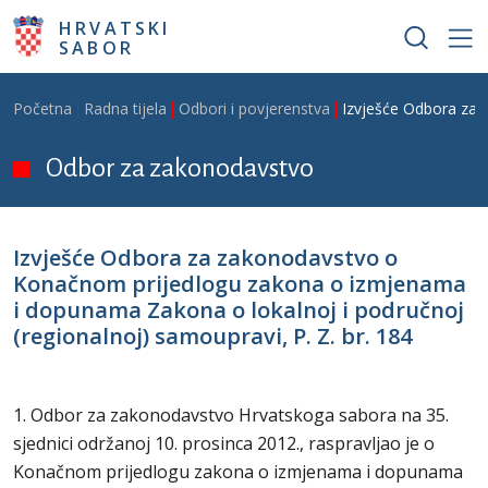
Skoči na glavni sadržaj
HRVATSKI
SABOR
Breadcrumb
Početna
Radna tijela
Odbori i povjerenstva
Izvješće Odbora za 
Odbor za zakonodavstvo
Izvješće Odbora za zakonodavstvo o
Konačnom prijedlogu zakona o izmjenama
i dopunama Zakona o lokalnoj i područnoj
(regionalnoj) samoupravi, P. Z. br. 184
1. Odbor za zakonodavstvo Hrvatskoga sabora na 35.
sjednici održanoj 10. prosinca 2012., raspravljao je o
Konačnom prijedlogu zakona o izmjenama i dopunama