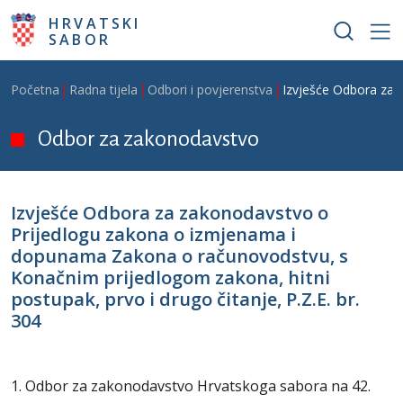
Skoči na glavni sadržaj
HRVATSKI
SABOR
Breadcrumb
Početna
Radna tijela
Odbori i povjerenstva
Izvješće Odbora za 
Odbor za zakonodavstvo
Izvješće Odbora za zakonodavstvo o
Prijedlogu zakona o izmjenama i
dopunama Zakona o računovodstvu, s
Konačnim prijedlogom zakona, hitni
postupak, prvo i drugo čitanje, P.Z.E. br.
304
1. Odbor za zakonodavstvo Hrvatskoga sabora na 42.