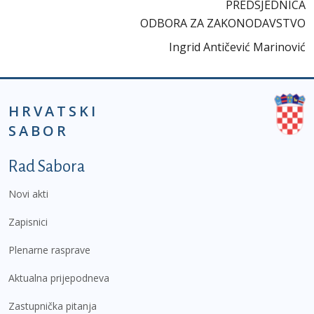
PREDSJEDNICA
ODBORA ZA ZAKONODAVSTVO
Ingrid Antičević Marinović
HRVATSKI
SABOR
Podnožje prvi izbornik
Rad Sabora
Novi akti
Zapisnici
Plenarne rasprave
Aktualna prijepodneva
Zastupnička pitanja