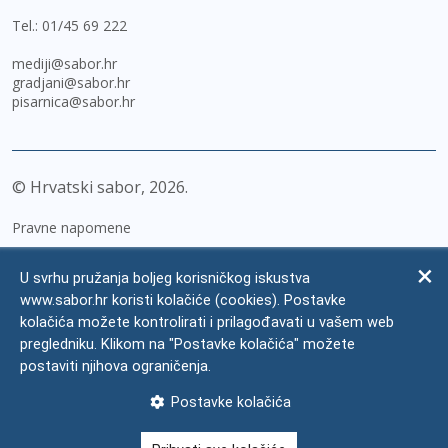
Tel.:
01/45 69 222
mediji@sabor.hr
gradjani@sabor.hr
pisarnica@sabor.hr
© Hrvatski sabor,
2026
Pravne napomene
Izjava o pristupačnosti
U svrhu pružanja boljeg korisničkog iskustva
Zaštita osobnih podataka
www.sabor.hr koristi kolačiće (cookies). Postavke
kolačića možete kontrolirati i prilagođavati u vašem web
Impressum
pregledniku. Klikom na "Postavke kolačića" možete
Česta pitanja
postaviti njihova ograničenja.
Kontakti
Postavke kolačića
Mapa weba