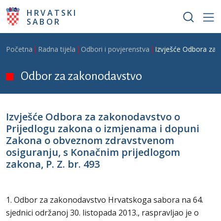
Skoči na glavni sadržaj
HRVATSKI
SABOR
Breadcrumb
Početna
Radna tijela
Odbori i povjerenstva
Izvješće Odbora za 
Odbor za zakonodavstvo
Izvješće Odbora za zakonodavstvo o
Prijedlogu zakona o izmjenama i dopuni
Zakona o obveznom zdravstvenom
osiguranju, s Konačnim prijedlogom
zakona, P. Z. br. 493
1. Odbor za zakonodavstvo Hrvatskoga sabora na 64.
sjednici održanoj 30. listopada 2013., raspravljao je o