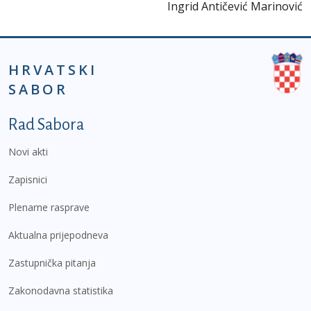
Ingrid Antičević Marinović
HRVATSKI
SABOR
Podnožje prvi izbornik
Rad Sabora
Novi akti
Zapisnici
Plenarne rasprave
Aktualna prijepodneva
Zastupnička pitanja
Zakonodavna statistika