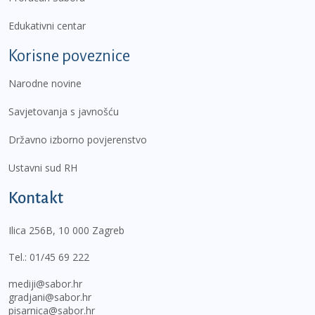
Edukativni centar
Korisne poveznice
Narodne novine
Savjetovanja s javnošću
Državno izborno povjerenstvo
Ustavni sud RH
Kontakt
Ilica 256B, 10 000 Zagreb
Tel.:
01/45 69 222
mediji@sabor.hr
gradjani@sabor.hr
pisarnica@sabor.hr