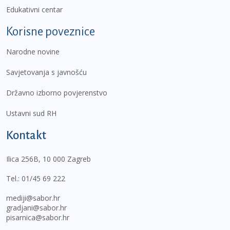
Edukativni centar
Korisne poveznice
Narodne novine
Savjetovanja s javnošću
Državno izborno povjerenstvo
Ustavni sud RH
Kontakt
Ilica 256B, 10 000 Zagreb
Tel.:
01/45 69 222
mediji@sabor.hr
gradjani@sabor.hr
pisarnica@sabor.hr