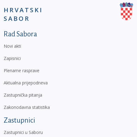
HRVATSKI
SABOR
Podnožje prvi izbornik
Rad Sabora
Novi akti
Zapisnici
Plenarne rasprave
Aktualna prijepodneva
Zastupnička pitanja
Zakonodavna statistika
Zastupnici
Zastupnici u Saboru