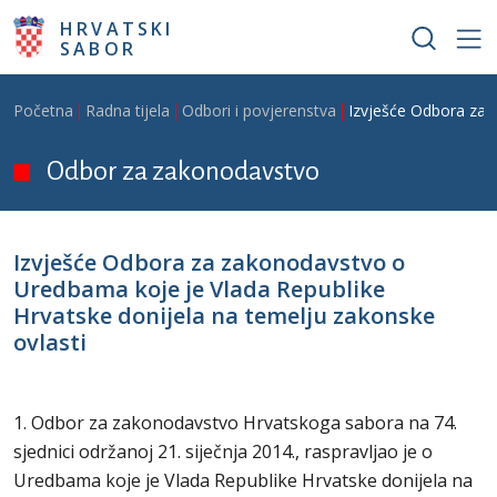
Skoči na glavni sadržaj
HRVATSKI
SABOR
Breadcrumb
Početna
Radna tijela
Odbori i povjerenstva
Izvješće Odbora za 
Odbor za zakonodavstvo
Izvješće Odbora za zakonodavstvo o
Uredbama koje je Vlada Republike
Hrvatske donijela na temelju zakonske
ovlasti
1. Odbor za zakonodavstvo Hrvatskoga sabora na 74.
sjednici održanoj 21. siječnja 2014., raspravljao je o
Uredbama koje je Vlada Republike Hrvatske donijela na