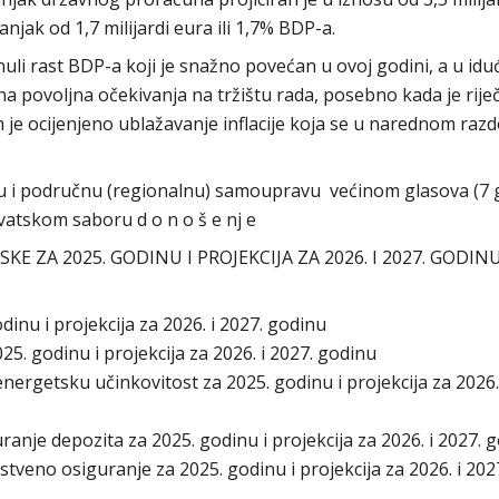
njak od 1,7 milijardi eura ili 1,7% BDP-a.
li rast BDP-a koji je snažno povećan u ovoj godini, a u idu
a povoljna očekivanja na tržištu rada, posebno kada je rije
m je ocijenjeno ublažavanje inflacije koja se u narednom razd
 i područnu (regionalnu) samoupravu većinom glasova (7 
Hrvatskom saboru d o n o š e nj e
ZA 2025. GODINU I PROJEKCIJA ZA 2026. I 2027. GODIN
dinu i projekcija za 2026. i 2027. godinu
025. godinu i projekcija za 2026. i 2027. godinu
energetsku učinkovitost za 2025. godinu i projekcija za 2026.
ranje depozita za 2025. godinu i projekcija za 2026. i 2027.
tveno osiguranje za 2025. godinu i projekcija za 2026. i 202