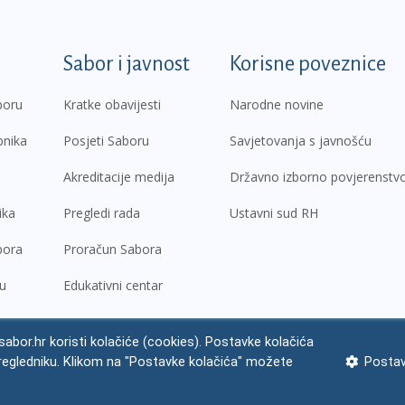
k
Sabor i javnost
Korisne poveznice
boru
Kratke obavijesti
Narodne novine
pnika
Posjeti Saboru
Savjetovanja s javnošću
Akreditacije medija
Državno izborno povjerenstv
ika
Pregledi rada
Ustavni sud RH
bora
Proračun Sabora
ru
Edukativni centar
abor.hr koristi kolačiće (cookies). Postavke kolačića
regledniku. Klikom na "Postavke kolačića" možete
Postav
ne napomene
Izjava o pristupačnosti
Zaštita osobnih podataka
Impres