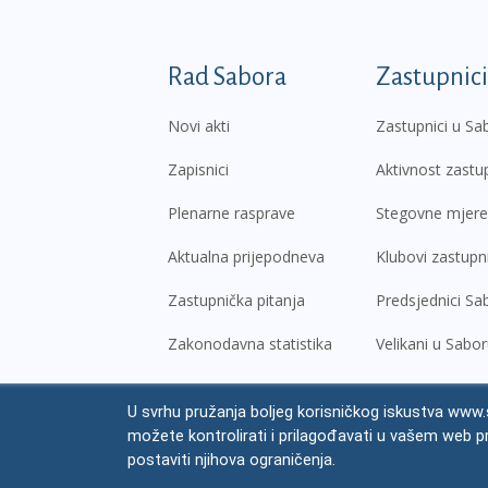
Podnožje prvi izborni
Rad Sabora
Zastupnici
Novi akti
Zastupnici u Sa
Zapisnici
Aktivnost zastu
Plenarne rasprave
Stegovne mjere
Aktualna prijepodneva
Klubovi zastupn
Zastupnička pitanja
Predsjednici Sa
Zakonodavna statistika
Velikani u Sabo
U svrhu pružanja boljeg korisničkog iskustva www.s
© Hrvatski sabor,
2026
možete kontrolirati i prilagođavati u vašem web p
Prav
postaviti njihova ograničenja.