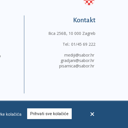
Kontakt
Ilica 256B, 10 000 Zagreb
Tel.:
01/45 69 222
mediji@sabor.hr
o
gradjani@sabor.hr
pisarnica@sabor.hr
Prihvati sve kolačiće
ke kolačića
sum
Česta pitanja
Kontakti
Mapa weba