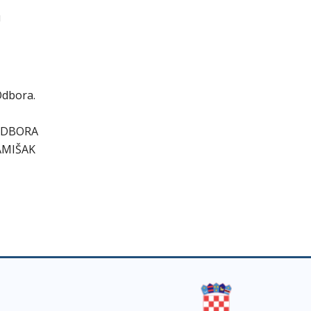
u
 Odbora.
ODBORA
AMIŠAK