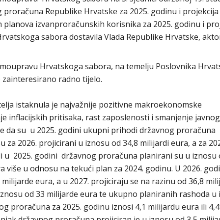
g proračuna Republike Hrvatske za 2025. godinu i projekcija
kih planova izvanproračunskih korisnika za 2025. godinu i pro
u Hrvatskoga sabora dostavila Vlada Republike Hrvatske, akt
samoupravu Hrvatskoga sabora, na temelju Poslovnika Hrva
 zainteresirano radno tijelo.
elja istaknula je najvažnije pozitivne makroekonomske
e inflacijskih pritisaka, rast zaposlenosti i smanjenje javno
a je da su u 2025. godini ukupni prihodi državnog proračuna
u za 2026. projicirani u iznosu od 34,8 milijardi eura, a za 20
di u 2025. godini državnog proračuna planirani su u iznosu 
 eura više u odnosu na tekući plan za 2024. godinu. U 2026. godi
milijarde eura, a u 2027. projiciraju se na razinu od 36,8 mili
iznosu od 33 milijarde eura te ukupno planiranih rashoda u
og proračuna za 2025. godinu iznosi 4,1 milijardu eura ili 4,
jak državnog proračuna projiciran je u iznosu od 3,5 milija