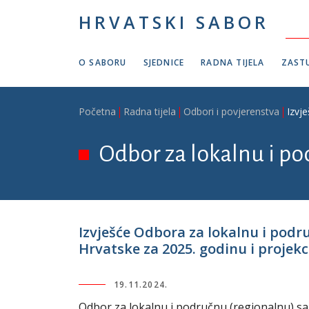
Skoči na glavni sadržaj
HRVATSKI SABOR
O SABORU
SJEDNICE
RADNA TIJELA
ZASTU
Breadcrumb
Početna
Radna tijela
Odbori i povjerenstva
Izvj
Odbor za lokalnu i p
Izvješće Odbora za lokalnu i pod
Hrvatske za 2025. godinu i projekci
19.11.2024.
Odbor za lokalnu i područnu (regionalnu) s