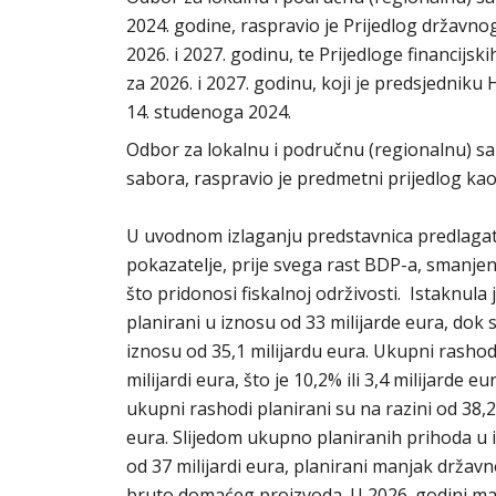
2024. godine, raspravio je Prijedlog državno
2026. i 2027. godinu, te Prijedloge financijs
za 2026. i 2027. godinu, koji je predsjednik
14. studenoga 2024.
Odbor za lokalnu i područnu (regionalnu) 
sabora, raspravio je predmetni prijedlog kao
U uvodnom izlaganju predstavnica predlagat
pokazatelje, prije svega rast BDP-a, smanjenj
što pridonosi fiskalnoj održivosti. Istaknul
planirani u iznosu od 33 milijarde eura, dok s
iznosu od 35,1 milijardu eura. Ukupni rasho
milijardi eura, što je 10,2% ili 3,4 milijarde
ukupni rashodi planirani su na razini od 38,2 
eura. Slijedom ukupno planiranih prihoda u 
od 37 milijardi eura, planirani manjak državn
bruto domaćeg proizvoda. U 2026. godini man