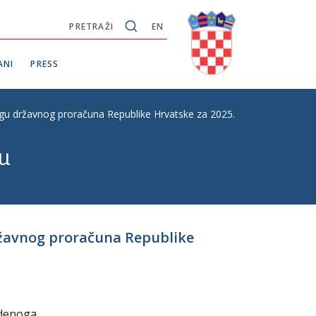
PRETRAŽI
EN
ANI
PRESS
gu državnog proračuna Republike Hrvatske za 2025. godinu i projekcij
u
ržavnog proračuna Republike
udenoga