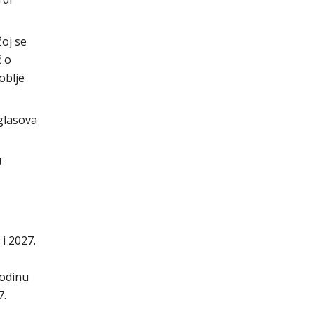
ćoj se
č o
oblje
glasova
U
 i 2027.
 godinu
7.