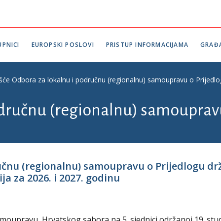
PNICI
EUROPSKI POSLOVI
PRISTUP INFORMACIJAMA
GRAĐ
ešće Odbora za lokalnu i područnu (regionalnu) samoupravu o Prijedlo
odručnu (regionalnu) samouprav
ručnu (regionalnu) samoupravu o Prijedlogu d
ja za 2026. i 2027. godinu
amoupravu Hrvatskog sabora na 5. sjednici održanoj 19. st