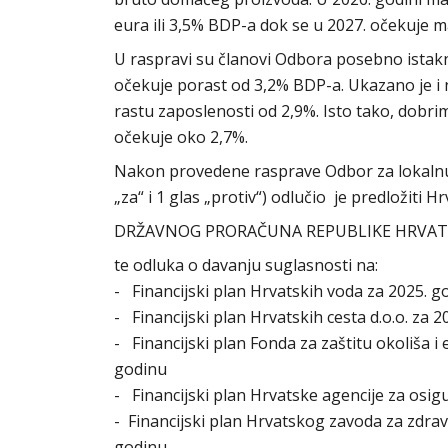
eura ili 3,5% BDP-a dok se u 2027. očekuje ma
U raspravi su članovi Odbora posebno istaknu
očekuje porast od 3,2% BDP-a. Ukazano je i n
rastu zaposlenosti od 2,9%. Isto tako, dobri
očekuje oko 2,7%.
Nakon provedene rasprave Odbor za lokalnu
„za“ i 1 glas „protiv“) odlučio je predložiti 
DRŽAVNOG PRORAČUNA REPUBLIKE HRVATSKE 
te odluka o davanju suglasnosti na:
- Financijski plan Hrvatskih voda za 2025. go
- Financijski plan Hrvatskih cesta d.o.o. za 2
- Financijski plan Fonda za zaštitu okoliša i 
godinu
- Financijski plan Hrvatske agencije za osigu
- Financijski plan Hrvatskog zavoda za zdravs
godinu