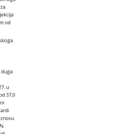
 za
jekcija
om od
tskoga
g duga
27. u
od 37,0
ni
jardi
 iznosu
4%
rdi