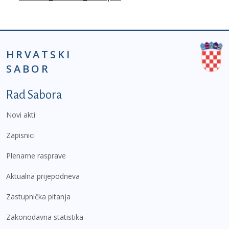
HRVATSKI
SABOR
Podnožje prvi izbornik
Rad Sabora
Novi akti
Zapisnici
Plenarne rasprave
Aktualna prijepodneva
Zastupnička pitanja
Zakonodavna statistika