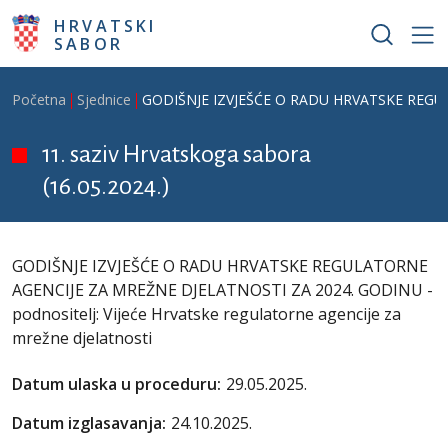
Skoči na glavni sadržaj
HRVATSKI
SABOR
Breadcrumb
Početna
Sjednice
GODIŠNJE IZVJEŠĆE O RADU HRVATSKE REGULATO
11. saziv Hrvatskoga sabora
(16.05.2024.)
GODIŠNJE IZVJEŠĆE O RADU HRVATSKE REGULATORNE
AGENCIJE ZA MREŽNE DJELATNOSTI ZA 2024. GODINU -
podnositelj: Vijeće Hrvatske regulatorne agencije za
mrežne djelatnosti
Datum ulaska u proceduru:
29.05.2025.
Datum izglasavanja:
24.10.2025.