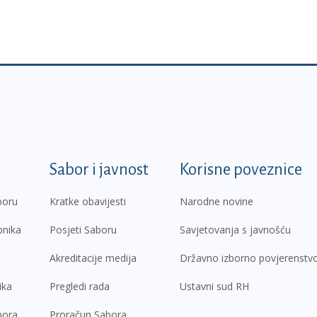
k
Sabor i javnost
Korisne poveznice
boru
Kratke obavijesti
Narodne novine
pnika
Posjeti Saboru
Savjetovanja s javnošću
Akreditacije medija
Državno izborno povjerenstv
ika
Pregledi rada
Ustavni sud RH
bora
Proračun Sabora