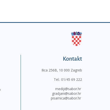
Kontakt
Ilica 256B, 10 000 Zagreb
Tel.:
01/45 69 222
mediji@sabor.hr
o
gradjani@sabor.hr
pisarnica@sabor.hr