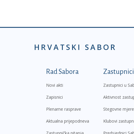
HRVATSKI SABOR
Podnožje prvi izborni
Rad Sabora
Zastupnici
Novi akti
Zastupnici u Sa
Zapisnici
Aktivnost zastu
Plenarne rasprave
Stegovne mjere
Aktualna prijepodneva
Klubovi zastupn
Zastupnička pitanja
Predsjednici Sa