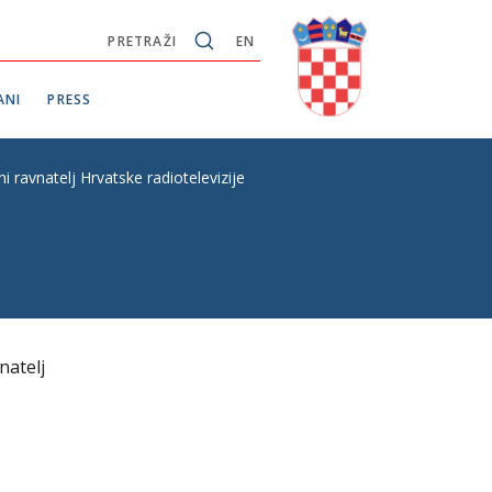
PRETRAŽI
EN
ANI
PRESS
avnatelj Hrvatske radiotelevizije
natelj