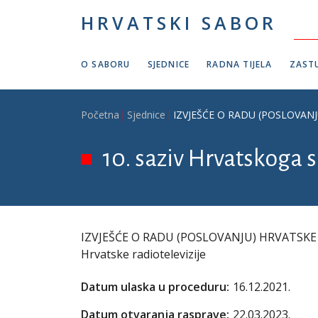
Skoči na glavni sadržaj
HRVATSKI SABOR
O SABORU
SJEDNICE
RADNA TIJELA
ZASTU
Breadcrumb
Početna
Sjednice
IZVJEŠĆE O RADU (POSLOVANJU) 
10. saziv Hrvatskoga s
IZVJEŠĆE O RADU (POSLOVANJU) HRVATSKE RA
Hrvatske radiotelevizije
Datum ulaska u proceduru:
16.12.2021.
Datum otvaranja rasprave:
22.03.2023.