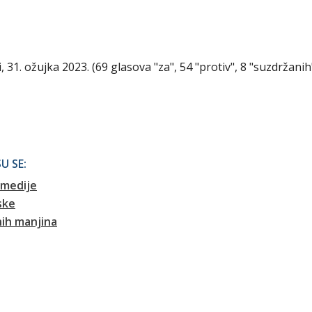
, 31. ožujka 2023. (69 glasova "za", 54 "protiv", 8 "suzdržanih"
U SE:
 medije
ske
nih manjina