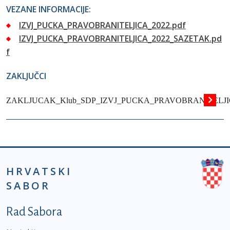
VEZANE INFORMACIJE:
IZVJ_PUCKA_PRAVOBRANITELJICA_2022.pdf
IZVJ_PUCKA_PRAVOBRANITELJICA_2022_SAZETAK.pd
f
ZAKLJUČCI
ZAKLJUCAK_Klub_SDP_IZVJ_PUCKA_PRAVOBRANITELJIC
HRVATSKI
SABOR
Podnožje prvi izbornik
Rad Sabora