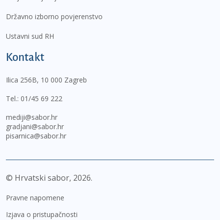
Državno izborno povjerenstvo
Ustavni sud RH
Kontakt
Ilica 256B, 10 000 Zagreb
Tel.:
01/45 69 222
mediji@sabor.hr
gradjani@sabor.hr
pisarnica@sabor.hr
© Hrvatski sabor,
2026
Pravne napomene
Izjava o pristupačnosti