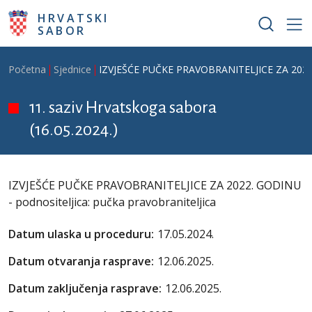
Skoči na glavni sadržaj
HRVATSKI
SABOR
Breadcrumb
Početna
Sjednice
IZVJEŠĆE PUČKE PRAVOBRANITELJICE ZA 2022. G
11. saziv Hrvatskoga sabora
(16.05.2024.)
IZVJEŠĆE PUČKE PRAVOBRANITELJICE ZA 2022. GODINU
- podnositeljica: pučka pravobraniteljica
Datum ulaska u proceduru:
17.05.2024.
Datum otvaranja rasprave:
12.06.2025.
Datum zaključenja rasprave:
12.06.2025.