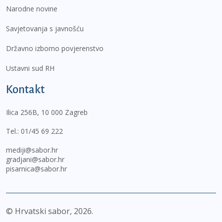
Narodne novine
Savjetovanja s javnošću
Državno izborno povjerenstvo
Ustavni sud RH
Kontakt
Ilica 256B, 10 000 Zagreb
Tel.:
01/45 69 222
mediji@sabor.hr
gradjani@sabor.hr
pisarnica@sabor.hr
© Hrvatski sabor,
2026