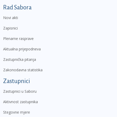
Podnožje prvi izbornik
Rad Sabora
Novi akti
Zapisnici
Plenarne rasprave
Aktualna prijepodneva
Zastupnička pitanja
Zakonodavna statistika
Zastupnici
Zastupnici u Saboru
Aktivnost zastupnika
Stegovne mjere