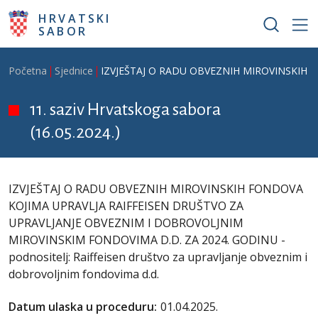
Skoči na glavni sadržaj
HRVATSKI
SABOR
Breadcrumb
Početna
Sjednice
IZVJEŠTAJ O RADU OBVEZNIH MIROVINSKIH FON
11. saziv Hrvatskoga sabora
(16.05.2024.)
IZVJEŠTAJ O RADU OBVEZNIH MIROVINSKIH FONDOVA
KOJIMA UPRAVLJA RAIFFEISEN DRUŠTVO ZA
UPRAVLJANJE OBVEZNIM I DOBROVOLJNIM
MIROVINSKIM FONDOVIMA D.D. ZA 2024. GODINU -
podnositelj: Raiffeisen društvo za upravljanje obveznim i
dobrovoljnim fondovima d.d.
Datum ulaska u proceduru:
01.04.2025.