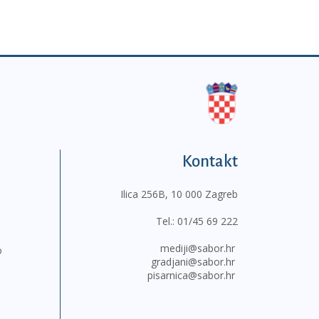
Kontakt
Ilica 256B, 10 000 Zagreb
Tel.:
01/45 69 222
mediji@sabor.hr
o
gradjani@sabor.hr
pisarnica@sabor.hr