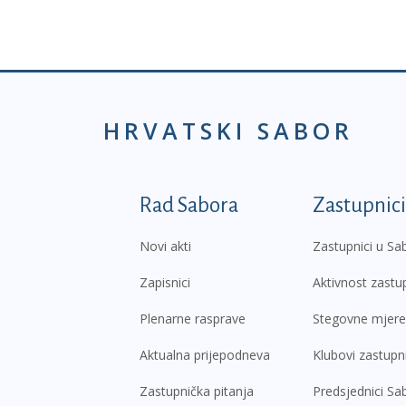
HRVATSKI SABOR
Podnožje prvi izborni
Rad Sabora
Zastupnici
Novi akti
Zastupnici u Sa
Zapisnici
Aktivnost zastu
Plenarne rasprave
Stegovne mjere
Aktualna prijepodneva
Klubovi zastupn
Zastupnička pitanja
Predsjednici Sa