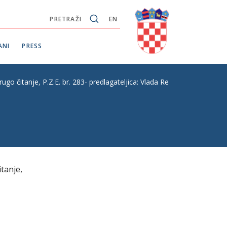
PRETRAŽI
EN
ANI
PRESS
e, P.Z.E. br. 283- predlagateljica: Vlada Republike Hrvatske
anje,