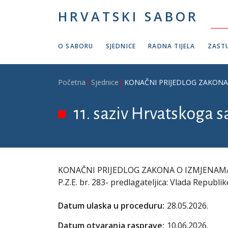
Skoči na glavni sadržaj
HRVATSKI SABOR
O SABORU
SJEDNICE
RADNA TIJELA
ZASTU
Breadcrumb
Početna
Sjednice
KONAČNI PRIJEDLOG ZAKONA O 
11. saziv Hrvatskoga s
KONAČNI PRIJEDLOG ZAKONA O IZMJENAMA
P.Z.E. br. 283- predlagateljica: Vlada Republi
Datum ulaska u proceduru:
28.05.2026.
Datum otvaranja rasprave:
10.06.2026.