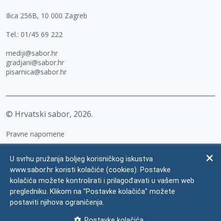
Ilica 256B, 10 000 Zagreb
Tel.:
01/45 69 222
mediji@sabor.hr
gradjani@sabor.hr
pisarnica@sabor.hr
© Hrvatski sabor,
2026
Pravne napomene
Izjava o pristupačnosti
U svrhu pružanja boljeg korisničkog iskustva
Zaštita osobnih podataka
www.sabor.hr koristi kolačiće (cookies). Postavke
kolačića možete kontrolirati i prilagođavati u vašem web
Impressum
pregledniku. Klikom na "Postavke kolačića" možete
Česta pitanja
postaviti njihova ograničenja.
Kontakti
Postavke kolačića