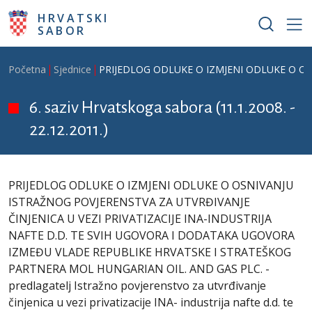
Skoči na glavni sadržaj
HRVATSKI
SABOR
Breadcrumb
Početna
Sjednice
PRIJEDLOG ODLUKE O IZMJENI ODLUKE O OSNIVA
6. saziv Hrvatskoga sabora (11.1.2008. -
22.12.2011.)
PRIJEDLOG ODLUKE O IZMJENI ODLUKE O OSNIVANJU
ISTRAŽNOG POVJERENSTVA ZA UTVRĐIVANJE
ČINJENICA U VEZI PRIVATIZACIJE INA-INDUSTRIJA
NAFTE D.D. TE SVIH UGOVORA I DODATAKA UGOVORA
IZMEĐU VLADE REPUBLIKE HRVATSKE I STRATEŠKOG
PARTNERA MOL HUNGARIAN OIL. AND GAS PLC. -
predlagatelj Istražno povjerenstvo za utvrđivanje
činjenica u vezi privatizacije INA- industrija nafte d.d. te