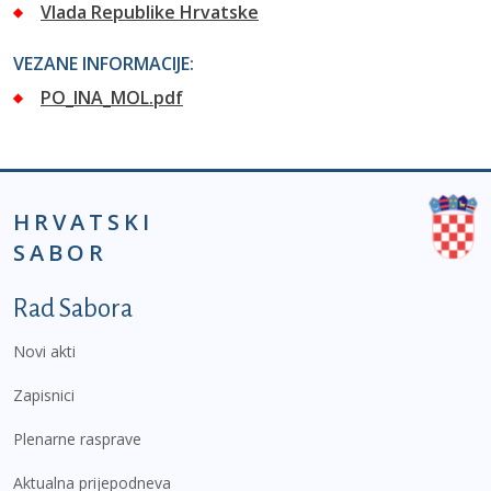
Vlada Republike Hrvatske
VEZANE INFORMACIJE:
PO_INA_MOL.pdf
HRVATSKI
SABOR
Podnožje prvi izbornik
Rad Sabora
Novi akti
Zapisnici
Plenarne rasprave
Aktualna prijepodneva