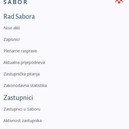
SABOR
Podnožje prvi izbornik
Rad Sabora
Novi akti
Zapisnici
Plenarne rasprave
Aktualna prijepodneva
Zastupnička pitanja
Zakonodavna statistika
Zastupnici
Zastupnici u Saboru
Aktivnost zastupnika