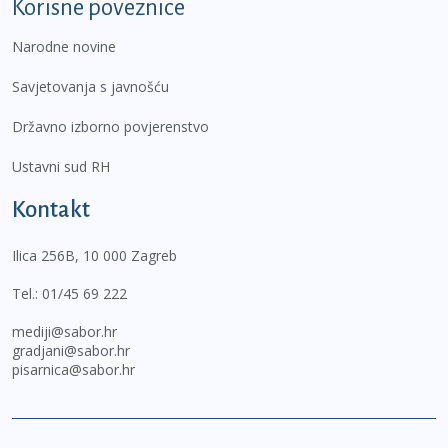
Korisne poveznice
Narodne novine
Savjetovanja s javnošću
Državno izborno povjerenstvo
Ustavni sud RH
Kontakt
Ilica 256B, 10 000 Zagreb
Tel.:
01/45 69 222
mediji@sabor.hr
gradjani@sabor.hr
pisarnica@sabor.hr