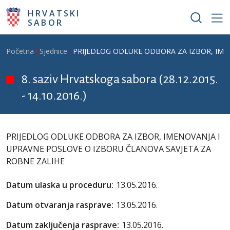
Skoči na glavni sadržaj
HRVATSKI
SABOR
Breadcrumb
Početna
Sjednice
PRIJEDLOG ODLUKE ODBORA ZA IZBOR, IME
8. saziv Hrvatskoga sabora (28.12.2015.
- 14.10.2016.)
PRIJEDLOG ODLUKE ODBORA ZA IZBOR, IMENOVANJA I
UPRAVNE POSLOVE O IZBORU ČLANOVA SAVJETA ZA
ROBNE ZALIHE
Datum ulaska u proceduru:
13.05.2016.
Datum otvaranja rasprave:
13.05.2016.
Datum zaključenja rasprave:
13.05.2016.