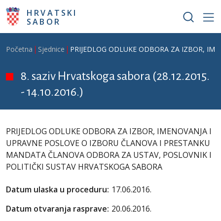
Skoči na glavni sadržaj
HRVATSKI
SABOR
Breadcrumb
Početna
Sjednice
PRIJEDLOG ODLUKE ODBORA ZA IZBOR, IME
8. saziv Hrvatskoga sabora (28.12.2015.
- 14.10.2016.)
PRIJEDLOG ODLUKE ODBORA ZA IZBOR, IMENOVANJA I
UPRAVNE POSLOVE O IZBORU ČLANOVA I PRESTANKU
MANDATA ČLANOVA ODBORA ZA USTAV, POSLOVNIK I
POLITIČKI SUSTAV HRVATSKOGA SABORA
Datum ulaska u proceduru:
17.06.2016.
Datum otvaranja rasprave:
20.06.2016.