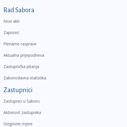
Podnožje prvi izbornik
Rad Sabora
Novi akti
Zapisnici
Plenarne rasprave
Aktualna prijepodneva
Zastupnička pitanja
Zakonodavna statistika
Zastupnici
Zastupnici u Saboru
Aktivnost zastupnika
Stegovne mjere