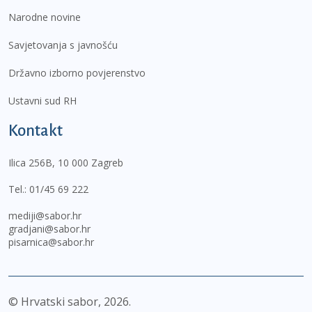
Narodne novine
Savjetovanja s javnošću
Državno izborno povjerenstvo
Ustavni sud RH
Kontakt
Ilica 256B, 10 000 Zagreb
Tel.:
01/45 69 222
mediji@sabor.hr
gradjani@sabor.hr
pisarnica@sabor.hr
© Hrvatski sabor,
2026