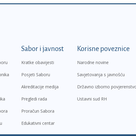
k
Sabor i javnost
Korisne poveznice
boru
Kratke obavijesti
Narodne novine
pnika
Posjeti Saboru
Savjetovanja s javnošću
Akreditacije medija
Državno izborno povjerenstv
ika
Pregledi rada
Ustavni sud RH
bora
Proračun Sabora
ru
Edukativni centar