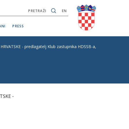
PRETRAŽI
EN
ANI
PRESS
- predlagatelj Klub zastupnika HDSSB-a, prvo čitanje, P.Z. 
TSKE -