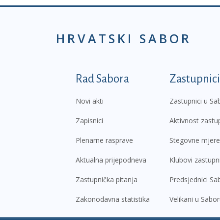
HRVATSKI SABOR
Podnožje prvi izborni
Rad Sabora
Zastupnici
Novi akti
Zastupnici u Sa
Zapisnici
Aktivnost zastu
Plenarne rasprave
Stegovne mjere
Aktualna prijepodneva
Klubovi zastupn
Zastupnička pitanja
Predsjednici Sa
Zakonodavna statistika
Velikani u Sabo