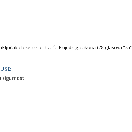
zaključak da se ne prihvaća Prijedlog zakona (78 glasova "za"
U SE:
u sigurnost