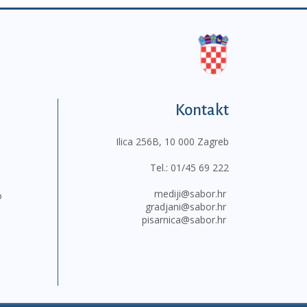
Kontakt
Ilica 256B, 10 000 Zagreb
Tel.:
01/45 69 222
mediji@sabor.hr
o
gradjani@sabor.hr
pisarnica@sabor.hr