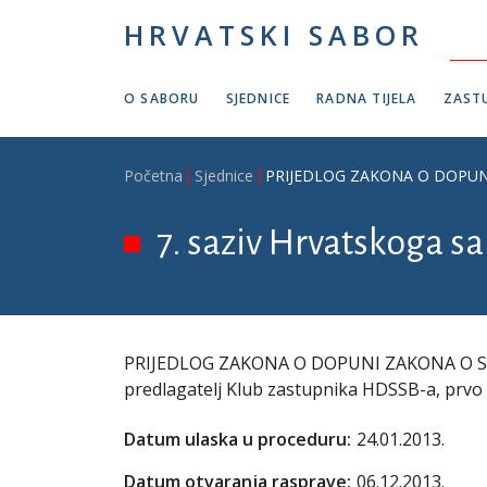
Skoči na glavni sadržaj
HRVATSKI SABOR
O SABORU
SJEDNICE
RADNA TIJELA
ZASTU
Breadcrumb
Početna
Sjednice
PRIJEDLOG ZAKONA O DOPUNI Z
7. saziv Hrvatskoga sab
PRIJEDLOG ZAKONA O DOPUNI ZAKONA O 
predlagatelj Klub zastupnika HDSSB-a, prvo či
Datum ulaska u proceduru:
24.01.2013.
Datum otvaranja rasprave:
06.12.2013.