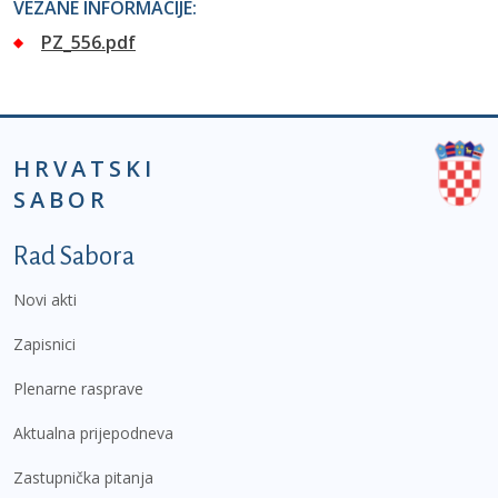
VEZANE INFORMACIJE:
PZ_556.pdf
HRVATSKI
SABOR
Podnožje prvi izbornik
Rad Sabora
Novi akti
Zapisnici
Plenarne rasprave
Aktualna prijepodneva
Zastupnička pitanja