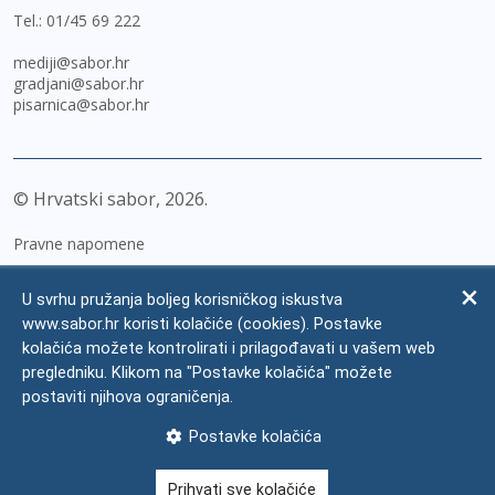
Tel.:
01/45 69 222
mediji@sabor.hr
gradjani@sabor.hr
pisarnica@sabor.hr
© Hrvatski sabor,
2026
Pravne napomene
Izjava o pristupačnosti
U svrhu pružanja boljeg korisničkog iskustva
Zaštita osobnih podataka
www.sabor.hr koristi kolačiće (cookies). Postavke
kolačića možete kontrolirati i prilagođavati u vašem web
Impressum
pregledniku. Klikom na "Postavke kolačića" možete
Česta pitanja
postaviti njihova ograničenja.
Kontakti
Postavke kolačića
Mapa weba
Prihvati sve kolačiće