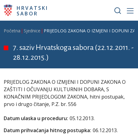
Skoči na glavni sadržaj
HRVATSKI
SABOR
Breadcrumb
Početna
Sjednice
PRIJEDLOG ZAKONA O IZMJENI I DOPUNI ZAKON
7. saziv Hrvatskoga sabora (22.12.2011. -
28.12.2015.)
PRIJEDLOG ZAKONA O IZMJENI I DOPUNI ZAKONA O
ZAŠTITI I OČUVANJU KULTURNIH DOBARA, S
KONAČNIM PRIJEDLOGOM ZAKONA, hitni postupak,
prvo i drugo čitanje, P.Z. br. 556
Datum ulaska u proceduru:
05.12.2013.
Datum prihvaćanja hitnog postupka:
06.12.2013.