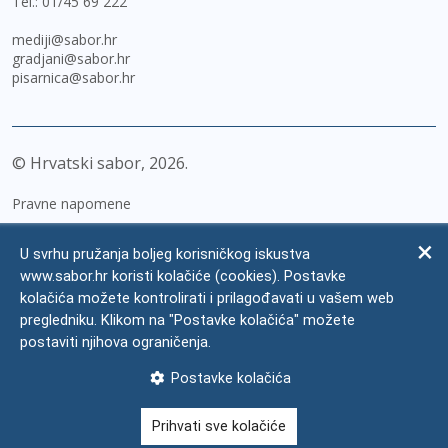
Tel.:
01/45 69 222
mediji@sabor.hr
gradjani@sabor.hr
pisarnica@sabor.hr
© Hrvatski sabor,
2026
Pravne napomene
Izjava o pristupačnosti
U svrhu pružanja boljeg korisničkog iskustva
Zaštita osobnih podataka
www.sabor.hr koristi kolačiće (cookies). Postavke
kolačića možete kontrolirati i prilagođavati u vašem web
Impressum
pregledniku. Klikom na "Postavke kolačića" možete
Česta pitanja
postaviti njihova ograničenja.
Kontakti
Postavke kolačića
Mapa weba
Prihvati sve kolačiće