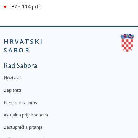
PZE_114.pdf
HRVATSKI
SABOR
Podnožje prvi izbornik
Rad Sabora
Novi akti
Zapisnici
Plenarne rasprave
Aktualna prijepodneva
Zastupnička pitanja