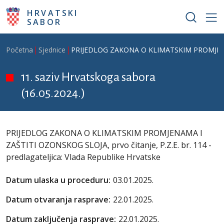
Skoči na glavni sadržaj
HRVATSKI
SABOR
Breadcrumb
Početna
Sjednice
PRIJEDLOG ZAKONA O KLIMATSKIM PROMJENAMA I 
11. saziv Hrvatskoga sabora
(16.05.2024.)
PRIJEDLOG ZAKONA O KLIMATSKIM PROMJENAMA I
ZAŠTITI OZONSKOG SLOJA, prvo čitanje, P.Z.E. br. 114 -
predlagateljica: Vlada Republike Hrvatske
Datum ulaska u proceduru:
03.01.2025.
Datum otvaranja rasprave:
22.01.2025.
Datum zaključenja rasprave:
22.01.2025.