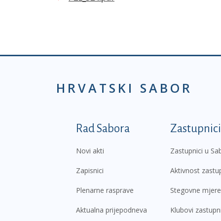
HRVATSKI SABOR
Podnožje prvi izborni
Rad Sabora
Zastupnici
Novi akti
Zastupnici u Sa
Zapisnici
Aktivnost zastu
Plenarne rasprave
Stegovne mjere
Aktualna prijepodneva
Klubovi zastupn