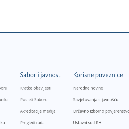
k
Sabor i javnost
Korisne poveznice
boru
Kratke obavijesti
Narodne novine
pnika
Posjeti Saboru
Savjetovanja s javnošću
Akreditacije medija
Državno izborno povjerenstv
ika
Pregledi rada
Ustavni sud RH