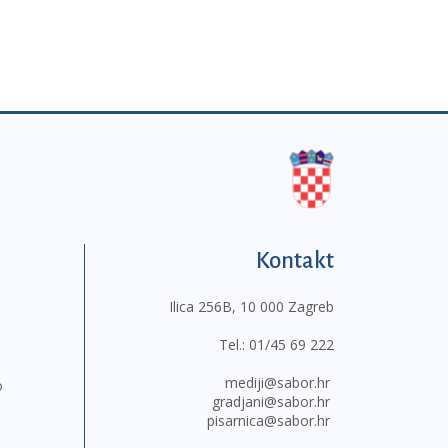
Kontakt
Ilica 256B, 10 000 Zagreb
Tel.:
01/45 69 222
mediji@sabor.hr
o
gradjani@sabor.hr
pisarnica@sabor.hr