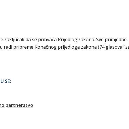
je zaključak da se prihvaća Prijedlog zakona. Sve primjedbe,
elju radi pripreme Konačnog prijedloga zakona (74 glasova "za
U SE:
lno partnerstvo