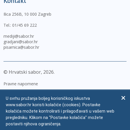
Kontakt
Ilica 256B, 10 000 Zagreb
Tel.:
01/45 69 222
mediji@sabor.hr
gradjani@sabor.hr
pisarnica@sabor.hr
© Hrvatski sabor,
2026
Pravne napomene
Izjava o pristupačnosti
U svrhu pružanja boljeg korisničkog iskustva
Zaštita osobnih podataka
www.sabor.hr koristi kolačiće (cookies). Postavke
kolačića možete kontrolirati i prilagođavati u vašem web
Impressum
pregledniku. Klikom na "Postavke kolačića" možete
Česta pitanja
postaviti njihova ograničenja.