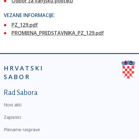
Odbor za vanjsku politiku
VEZANE INFORMACIJE:
PZ_129.pdf
PROMJENA_PREDSTAVNIKA_PZ_129.pdf
HRVATSKI
SABOR
Podnožje prvi izbornik
Rad Sabora
Novi akti
Zapisnici
Plenarne rasprave