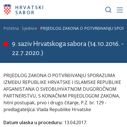
Skoči na glavni sadržaj
HRVATSKI
SABOR
Breadcrumb
Početna
Sjednice
PRIJEDLOG ZAKONA O POTVRĐIVANJU SPORAZUM
9. saziv Hrvatskoga sabora (14.10.2016. -
22.7.2020.)
PRIJEDLOG ZAKONA O POTVRĐIVANJU SPORAZUMA
IZMEĐU REPUBLIKE HRVATSKE I ISLAMSKE REPUBLIKE
AFGANISTANA O SVEOBUHVATNOM DUGOROČNOM
PARTNERSTVU, S KONAČNIM PRIJEDLOGOM ZAKONA,
hitni postupak, prvo i drugo čitanje, P.Z. br. 129 -
predlagateljica: Vlada Republike Hrvatske
Datum ulaska u proceduru:
13.04.2017.