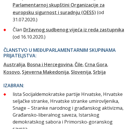
Parlamentarnoj skupštini Organizacije za
europsku sigurnost i suradnju (OESS)
(od
31.07.2020.)
Član
Državnog sudbenog vijeća iz reda zastupnika
(od 16.10.2020.)
ČLANSTVO U MEĐUPARLAMENTARNIM SKUPINAMA
PRIJATELJSTVA:
Australija
Bosna i Hercegovina
Čile
Crna Gora
Kosovo
Sjeverna Makedonija
Slovenija
Srbija
IZABRAN:
lista Socijaldemokratske partije Hrvatske, Hrvatske
seljačke stranke, Hrvatske stranke umirovljenika,
Snage – Stranke narodnog i građanskog aktivizma,
Građansko-liberalnog saveza, Istarskog
demokratskog sabora i Primorsko-goranskog
saveza