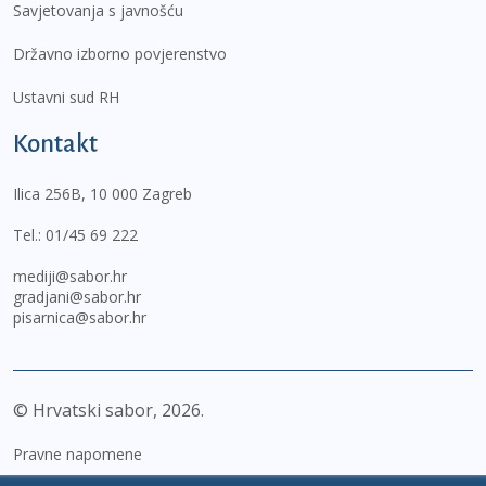
Savjetovanja s javnošću
Državno izborno povjerenstvo
Ustavni sud RH
Kontakt
Ilica 256B, 10 000 Zagreb
Tel.:
01/45 69 222
mediji@sabor.hr
gradjani@sabor.hr
pisarnica@sabor.hr
© Hrvatski sabor,
2026
Pravne napomene