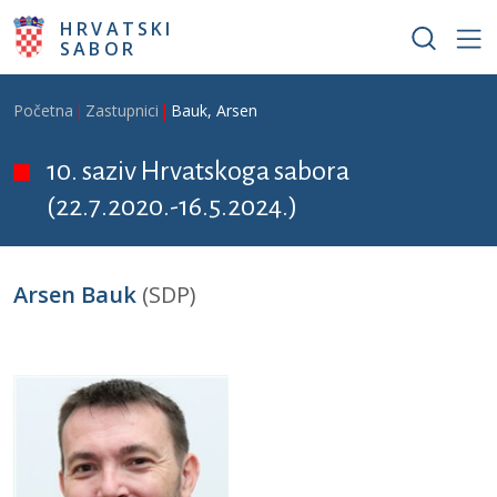
Skoči na glavni sadržaj
HRVATSKI
SABOR
Breadcrumb
Početna
Zastupnici
Bauk, Arsen
10. saziv Hrvatskoga sabora
(22.7.2020.-16.5.2024.)
Arsen Bauk
(SDP)