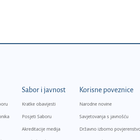
k
Sabor i javnost
Korisne poveznice
boru
Kratke obavijesti
Narodne novine
pnika
Posjeti Saboru
Savjetovanja s javnošću
Akreditacije medija
Državno izborno povjerenstv