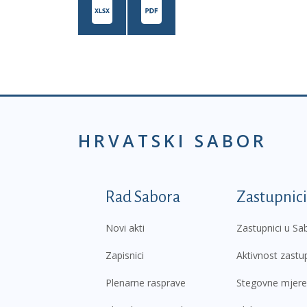
HRVATSKI SABOR
Podnožje prvi izborni
Rad Sabora
Zastupnici
Novi akti
Zastupnici u Sa
Zapisnici
Aktivnost zastu
Plenarne rasprave
Stegovne mjere