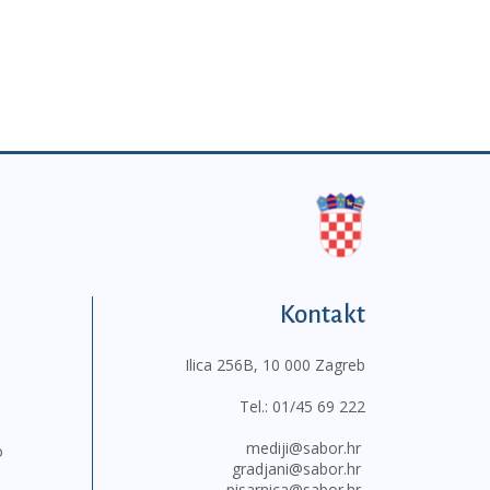
Kontakt
Ilica 256B, 10 000 Zagreb
Tel.:
01/45 69 222
mediji@sabor.hr
o
gradjani@sabor.hr
pisarnica@sabor.hr