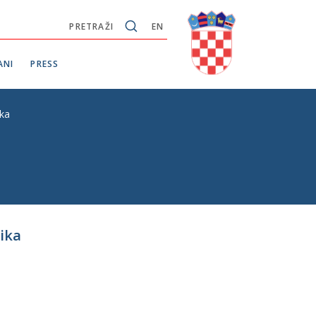
PRETRAŽI
EN
ANI
PRESS
ika
ika