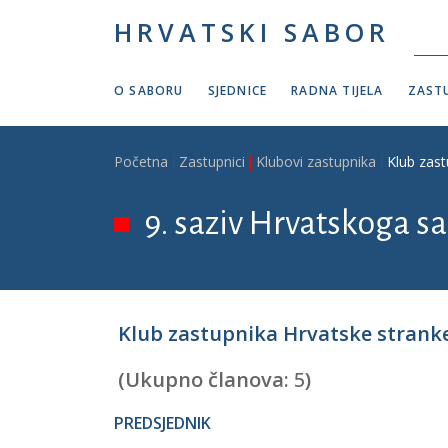
Skoči na glavni sadržaj
HRVATSKI SABOR
O SABORU
SJEDNICE
RADNA TIJELA
ZASTU
Breadcrumb
Početna
Zastupnici
Klubovi zastupnika
Klub zast
9. saziv Hrvatskoga sa
Klub zastupnika Hrvatske stranke
(Ukupno članova:
5
)
PREDSJEDNIK