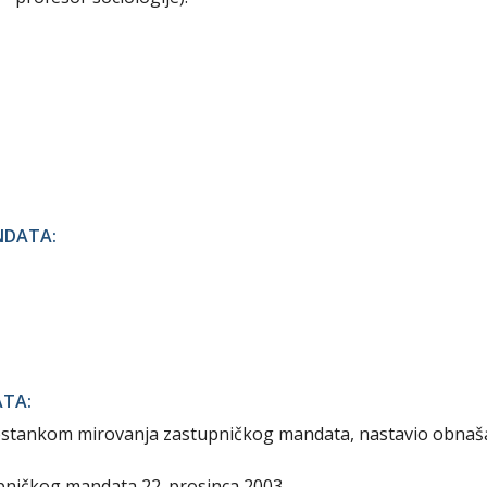
NDATA:
ATA:
prestankom mirovanja zastupničkog mandata, nastavio obnaš
pničkog mandata 22. prosinca 2003.