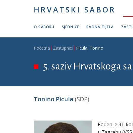
Skoči na glavni sadržaj
HRVATSKI SABOR
O SABORU
SJEDNICE
RADNA TIJELA
ZASTU
Breadcrumb
Početna
Zastupnici
Picula, Tonino
5. saziv Hrvatskoga sa
Tonino Picula
(SDP)
Rođen je 31. ko
u Zagrebu (VSS 