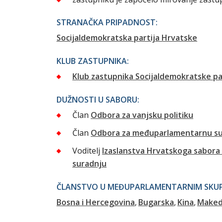
STRANAČKA PRIPADNOST:
Socijaldemokratska partija Hrvatske
KLUB ZASTUPNIKA:
Klub zastupnika Socijaldemokratske pa
DUŽNOSTI U SABORU:
Član
Odbora za vanjsku politiku
Član
Odbora za međuparlamentarnu su
Voditelj
Izaslanstva Hrvatskoga sabora 
suradnju
ČLANSTVO U MEĐUPARLAMENTARNIM SKUPI
Bosna i Hercegovina
Bugarska
Kina
Maked