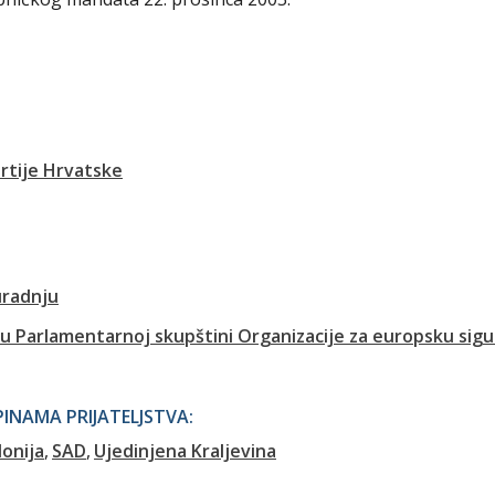
rtije Hrvatske
radnju
u Parlamentarnoj skupštini Organizacije za europsku sigu
NAMA PRIJATELJSTVA:
onija
SAD
Ujedinjena Kraljevina