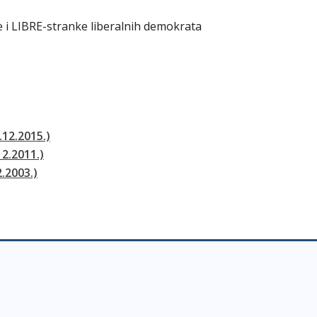
e i LIBRE-stranke liberalnih demokrata
.12.2015.)
12.2011.)
2.2003.)