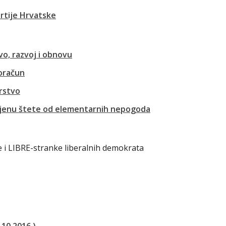
rtije Hrvatske
o, razvoj i obnovu
roračun
rstvo
cjenu štete od elementarnih nepogoda
e i LIBRE-stranke liberalnih demokrata
.10.2016.)