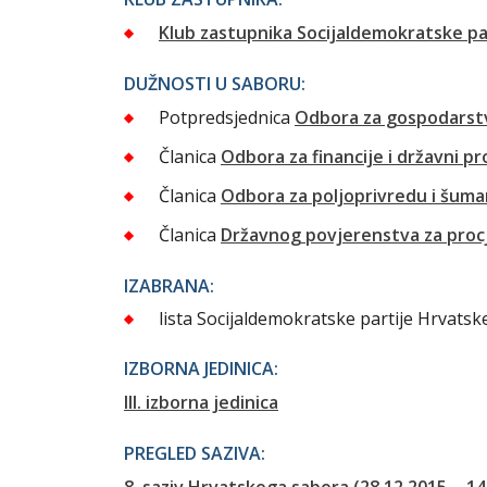
Klub zastupnika Socijaldemokratske pa
DUŽNOSTI U SABORU:
Potpredsjednica
Odbora za gospodarstv
Članica
Odbora za financije i državni p
Članica
Odbora za poljoprivredu i šuma
Članica
Državnog povjerenstva za pro
IZABRANA:
lista Socijaldemokratske partije Hrvatsk
IZBORNA JEDINICA:
III. izborna jedinica
PREGLED SAZIVA:
8. saziv Hrvatskoga sabora (28.12.2015. - 14