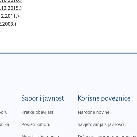
.12.2015.)
12.2011.)
2.2003.)
k
Sabor i javnost
Korisne poveznice
boru
Kratke obavijesti
Narodne novine
pnika
Posjeti Saboru
Savjetovanja s javnošću
Akreditacije medija
Državno izborno povjerenstv