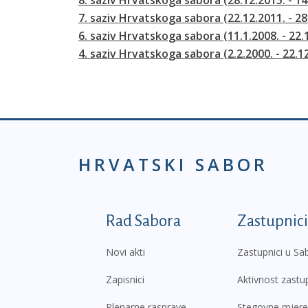
7. saziv Hrvatskoga sabora (22.12.2011. - 28
6. saziv Hrvatskoga sabora (11.1.2008. - 22.
4. saziv Hrvatskoga sabora (2.2.2000. - 22.1
HRVATSKI SABOR
Podnožje prvi izborni
Rad Sabora
Zastupnici
Novi akti
Zastupnici u Sa
Zapisnici
Aktivnost zastu
Plenarne rasprave
Stegovne mjere