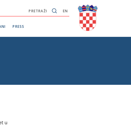
PRETRAŽI
EN
ANI
PRESS
et u