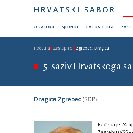
Skoči na glavni sadržaj
HRVATSKI SABOR
O SABORU
SJEDNICE
RADNA TIJELA
ZASTU
Breadcrumb
Početna
Zastupnici
Zgrebec, Dragica
5. saziv Hrvatskoga sa
Dragica Zgrebec
(SDP)
Rođena je 24. li
Zagrebu (VSS - 