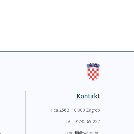
Kontakt
Ilica 256B, 10 000 Zagreb
Tel.:
01/45 69 222
mediji@sabor.hr
o