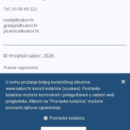
Tel.:
01/45 69 222
mediji@sabor.hr
gradjani@sabor.hr
pisarnica@sabor.hr
© Hrvatski sabor,
2026
Pravne napomene
Izjava o pristupačnosti
U svrhu pružanja boljeg korisničkog iskustva
Zaštita osobnih podataka
www.sabor.hr koristi kolačiće (cookies). Postavke
kolačića možete kontrolirati i prilagođavati u vašem web
Impressum
pregledniku. Klikom na "Postavke kolačića" možete
Česta pitanja
postaviti njihova ograničenja.
Kontakti
Postavke kolačića
Mapa weba