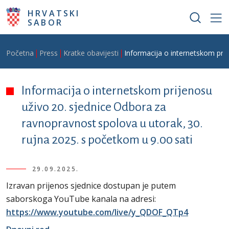
Skoči na glavni sadržaj
HRVATSKI
SABOR
Breadcrumb
Početna
Press
Kratke obavijesti
Informacija o internetskom prij
Informacija o internetskom prijenosu
uživo 20. sjednice Odbora za
ravnopravnost spolova u utorak, 30.
rujna 2025. s početkom u 9.00 sati
29.09.2025.
Izravan prijenos sjednice dostupan je putem
saborskoga YouTube kanala na adresi:
https://www.youtube.com/live/y_QDOF_QTp4