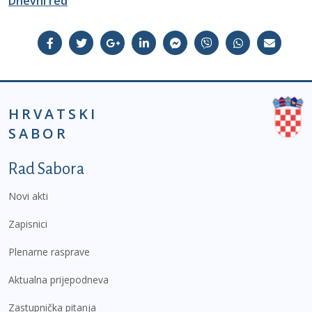
Dnevni red
HRVATSKI
SABOR
Podnožje prvi izbornik
Rad Sabora
Novi akti
Zapisnici
Plenarne rasprave
Aktualna prijepodneva
Zastupnička pitanja