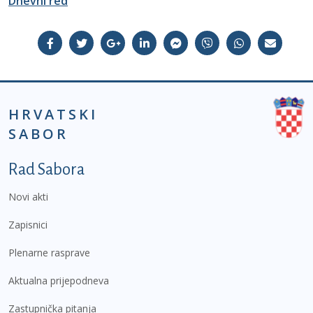
Dnevni red
HRVATSKI
SABOR
Podnožje prvi izbornik
Rad Sabora
Novi akti
Zapisnici
Plenarne rasprave
Aktualna prijepodneva
Zastupnička pitanja