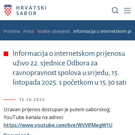
Skoči na glavni sadržaj
HRVATSKI
SABOR
Breadcrumb
Početna
Press
Kratke obavijesti
Informacija o internetskom prij
Informacija o internetskom prijenosu
uživo 22. sjednice Odbora za
ravnopravnost spolova u srijedu, 15.
listopada 2025. s početkom u 15.30 sati
15.10.2025.
Izravan prijenos dostupan je putem saborskog
YouTube kanala na adresi:
https://www.youtube.com/live/WVVlFMegW1U