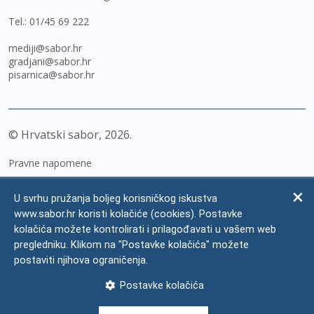
Tel.:
01/45 69 222
mediji@sabor.hr
gradjani@sabor.hr
pisarnica@sabor.hr
© Hrvatski sabor,
2026
Pravne napomene
Izjava o pristupačnosti
U svrhu pružanja boljeg korisničkog iskustva
Zaštita osobnih podataka
www.sabor.hr koristi kolačiće (cookies). Postavke
kolačića možete kontrolirati i prilagođavati u vašem web
Impressum
pregledniku. Klikom na "Postavke kolačića" možete
Česta pitanja
postaviti njihova ograničenja.
Kontakti
Postavke kolačića
Mapa weba