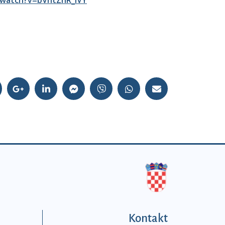
/watch?v=bVhtZhR_IVY
Kontakt