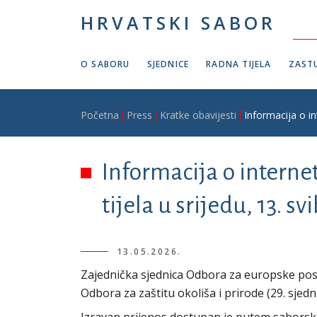
Skoči na glavni sadržaj
HRVATSKI SABOR
O SABORU
SJEDNICE
RADNA TIJELA
ZASTU
Breadcrumb
Početna
Press
Kratke obavijesti
Informacija o in
Informacija o interne
tijela u srijedu, 13. s
13.05.2026.
Zajednička sjednica Odbora za europske poslo
Odbora za zaštitu okoliša i prirode (29. sjedn