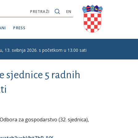
PRETRAŽI
EN
ANI
PRESS
du, 13. svibnja 2026. s početkom u 13.00 sati
e sjednice 5 radnih
ti
 Odbora za gospodarstvo (32. sjednica),