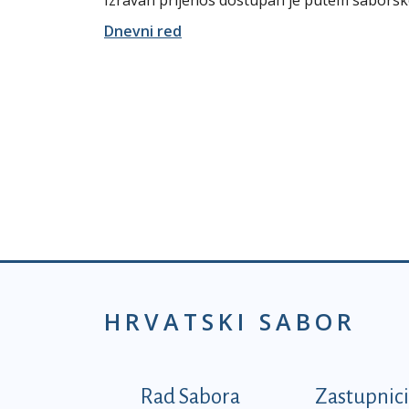
Izravan prijenos dostupan je putem sabors
Dnevni red
HRVATSKI SABOR
Podnožje prvi izborni
Rad Sabora
Zastupnici