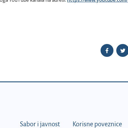
koga YouTube kanala na adresi:
https://www.youtube.com
k
Sabor i javnost
Korisne poveznice