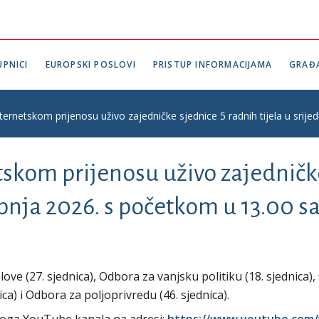
PNICI
EUROPSKI POSLOVI
PRISTUP INFORMACIJAMA
GRAĐ
ternetskom prijenosu uživo zajedničke sjednice 5 radnih tijela u srije
tskom prijenosu uživo zajedničk
vibnja 2026. s početkom u 13.00 sa
ve (27. sjednica), Odbora za vanjsku politiku (18. sjednica),
ica) i Odbora za poljoprivredu (46. sjednica).