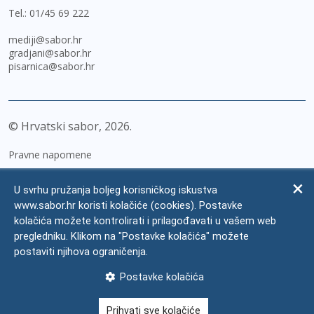
Tel.:
01/45 69 222
mediji@sabor.hr
gradjani@sabor.hr
pisarnica@sabor.hr
© Hrvatski sabor,
2026
Pravne napomene
Izjava o pristupačnosti
U svrhu pružanja boljeg korisničkog iskustva
Zaštita osobnih podataka
www.sabor.hr koristi kolačiće (cookies). Postavke
kolačića možete kontrolirati i prilagođavati u vašem web
Impressum
pregledniku. Klikom na "Postavke kolačića" možete
Česta pitanja
postaviti njihova ograničenja.
Kontakti
Postavke kolačića
Mapa weba
Prihvati sve kolačiće