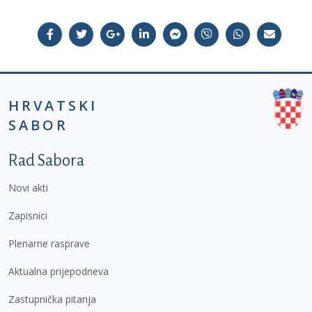
HRVATSKI
SABOR
Podnožje prvi izbornik
Rad Sabora
Novi akti
Zapisnici
Plenarne rasprave
Aktualna prijepodneva
Zastupnička pitanja