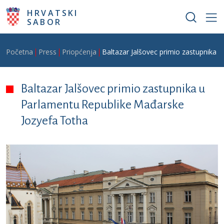
Skoči na glavni sadržaj
HRVATSKI
SABOR
Breadcrumb
Početna
Press
Priopćenja
Baltazar Jalšovec primio zastupnika
Baltazar Jalšovec primio zastupnika u
Parlamentu Republike Mađarske
Jozyefa Totha