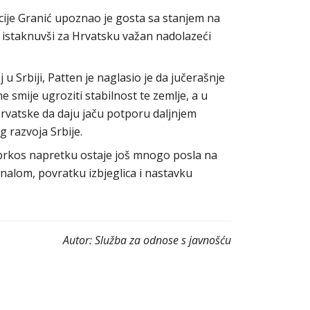
ije Granić upoznao je gosta sa stanjem na
, istaknuvši za Hrvatsku važan nadolazeći
 u Srbiji, Patten je naglasio je da jučerašnje
 smije ugroziti stabilnost te zemlje, a u
Hrvatske da daju jaču potporu daljnjem
 razvoja Srbije.
sprkos napretku ostaje još mnogo posla na
unalom, povratku izbjeglica i nastavku
Autor:
Služba za odnose s javnošću