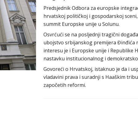
Predsjednik Odbora za europske integrac
hrvatskoj političkoj i gospodarskoj sceni
summit Europske unije u Solunu.
Osvrćući se na posljednji tragični događaj
ubojstvo srbijanskog premijera Đinđića ne
interesu je i Europske unije i Republike 
nastavku institucionalnog i demokratskog
Govoreći o Hrvatskoj, istaknuo je da i u
vladavini prava i suradnji s Haaškim trib
započetih reformi.