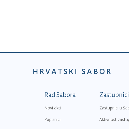
HRVATSKI SABOR
Podnožje prvi izborni
Rad Sabora
Zastupnici
Novi akti
Zastupnici u Sa
Zapisnici
Aktivnost zastu