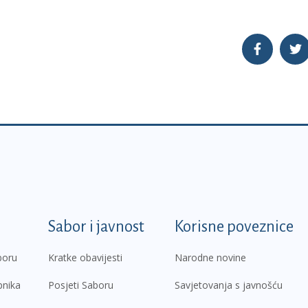
k
Sabor i javnost
Korisne poveznice
boru
Kratke obavijesti
Narodne novine
pnika
Posjeti Saboru
Savjetovanja s javnošću