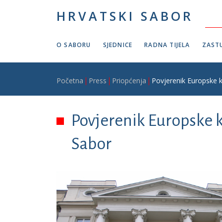
Skoči na glavni sadržaj
HRVATSKI SABOR
O SABORU
SJEDNICE
RADNA TIJELA
ZASTU
Breadcrumb
Početna
Press
Priopćenja
Povjerenik Europske k
Povjerenik Europske k
Sabor