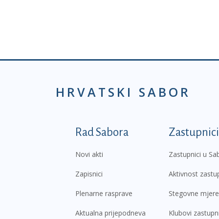
HRVATSKI SABOR
Podnožje prvi izborni
Rad Sabora
Zastupnici
Novi akti
Zastupnici u Sa
Zapisnici
Aktivnost zastu
Plenarne rasprave
Stegovne mjere
Aktualna prijepodneva
Klubovi zastupn