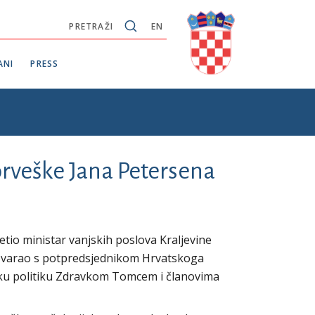
PRETRAŽI
EN
ANI
PRESS
orveške Jana Petersena
etio ministar vanjskih poslova Kraljevine
ovarao s potpredsjednikom Hrvatskoga
ku politiku Zdravkom Tomcem i članovima