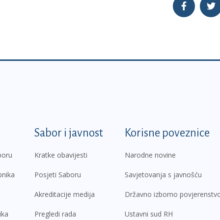
k
Sabor i javnost
Korisne poveznice
boru
Kratke obavijesti
Narodne novine
pnika
Posjeti Saboru
Savjetovanja s javnošću
Akreditacije medija
Državno izborno povjerenstv
ika
Pregledi rada
Ustavni sud RH