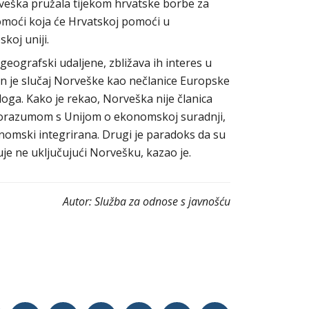
veška pružala tijekom hrvatske borbe za
 pomoći koja će Hrvatskoj pomoći u
skoj uniji.
geografski udaljene, zbližava ih interes u
en je slučaj Norveške kao nečlanice Europske
loga. Kako je rekao, Norveška nije članica
Sporazumom s Unijom o ekonomskoj suradnji,
ekonomski integrirana. Drugi je paradoks da su
ruje ne uključujući Norvešku, kazao je.
Autor:
Služba za odnose s javnošću