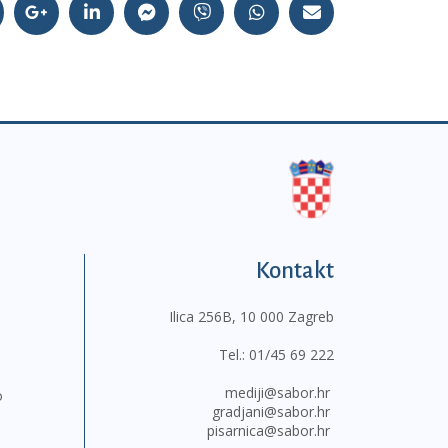
Kontakt
Ilica 256B, 10 000 Zagreb
Tel.:
01/45 69 222
mediji@sabor.hr
o
gradjani@sabor.hr
pisarnica@sabor.hr