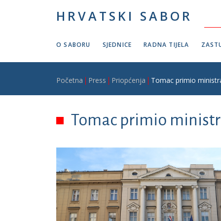
Skoči na glavni sadržaj
HRVATSKI SABOR
O SABORU
SJEDNICE
RADNA TIJELA
ZASTU
Breadcrumb
Početna
Press
Priopćenja
Tomac primio ministra
Tomac primio ministr