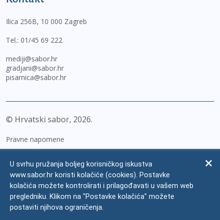
Ilica 256B, 10 000 Zagreb
Tel.:
01/45 69 222
mediji@sabor.hr
gradjani@sabor.hr
pisarnica@sabor.hr
© Hrvatski sabor,
2026
Pravne napomene
Izjava o pristupačnosti
U svrhu pružanja boljeg korisničkog iskustva
Zaštita osobnih podataka
www.sabor.hr koristi kolačiće (cookies). Postavke
kolačića možete kontrolirati i prilagođavati u vašem web
Impressum
pregledniku. Klikom na "Postavke kolačića" možete
Česta pitanja
postaviti njihova ograničenja.