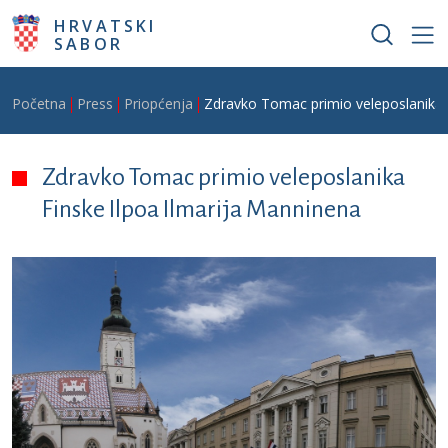
Skoči na glavni sadržaj
HRVATSKI
SABOR
Breadcrumb
Početna
Press
Priopćenja
Zdravko Tomac primio veleposlanika 
Zdravko Tomac primio veleposlanika
Finske Ilpoa Ilmarija Manninena