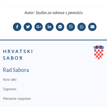
Autor:
Služba za odnose s javnošću
HRVATSKI
SABOR
Podnožje prvi izbornik
Rad Sabora
Novi akti
Zapisnici
Plenarne rasprave