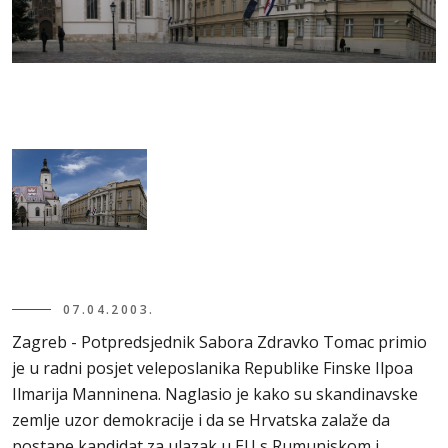
07.04.2003.
Zagreb - Potpredsjednik Sabora Zdravko Tomac primio
je u radni posjet veleposlanika Republike Finske Ilpoa
Ilmarija Manninena. Naglasio je kako su skandinavske
zemlje uzor demokracije i da se Hrvatska zalaže da
postane kandidat za ulazak u EU s Rumunjskom i