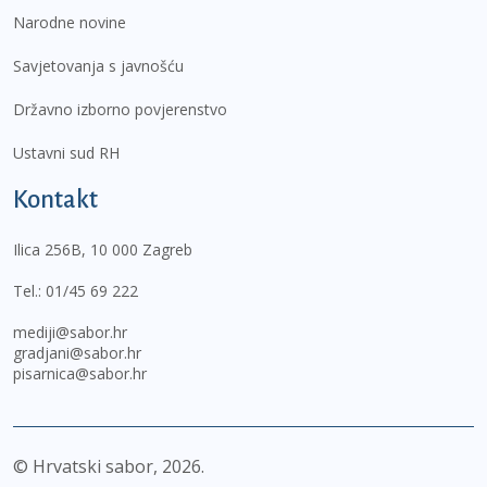
Narodne novine
Savjetovanja s javnošću
Državno izborno povjerenstvo
Ustavni sud RH
Kontakt
Ilica 256B, 10 000 Zagreb
Tel.:
01/45 69 222
mediji@sabor.hr
gradjani@sabor.hr
pisarnica@sabor.hr
© Hrvatski sabor,
2026