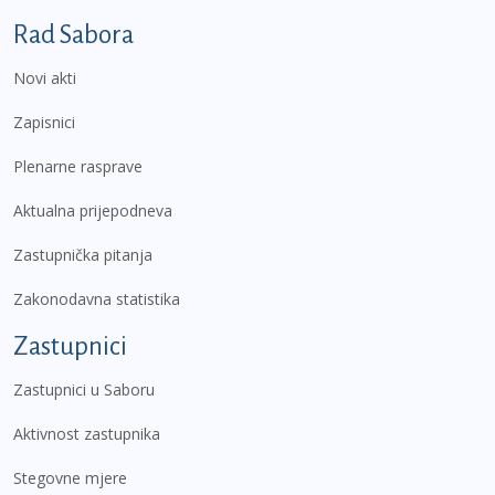
Podnožje prvi izbornik
Rad Sabora
Novi akti
Zapisnici
Plenarne rasprave
Aktualna prijepodneva
Zastupnička pitanja
Zakonodavna statistika
Zastupnici
Zastupnici u Saboru
Aktivnost zastupnika
Stegovne mjere