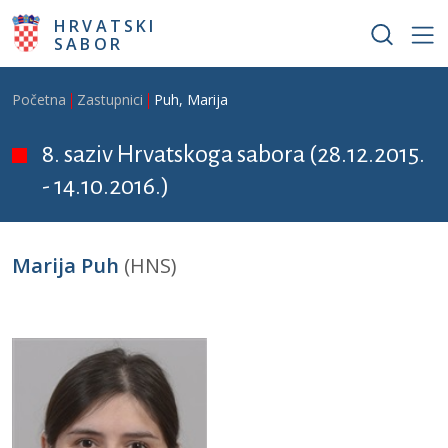
Skoči na glavni sadržaj
HRVATSKI
SABOR
Breadcrumb
Početna
Zastupnici
Puh, Marija
8. saziv Hrvatskoga sabora (28.12.2015.
- 14.10.2016.)
Marija Puh
(HNS)