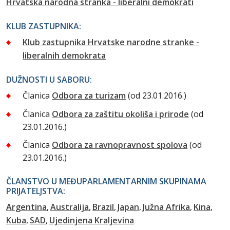
Hrvatska narodna stranka - liberalni demokrati
KLUB ZASTUPNIKA:
Klub zastupnika Hrvatske narodne stranke -
liberalnih demokrata
DUŽNOSTI U SABORU:
Članica
Odbora za turizam
(od 23.01.2016.)
Članica
Odbora za zaštitu okoliša i prirode
(od
23.01.2016.)
Članica
Odbora za ravnopravnost spolova
(od
23.01.2016.)
ČLANSTVO U MEĐUPARLAMENTARNIM SKUPINAMA
PRIJATELJSTVA:
Argentina
Australija
Brazil
Japan
Južna Afrika
Kina
Kuba
SAD
Ujedinjena Kraljevina