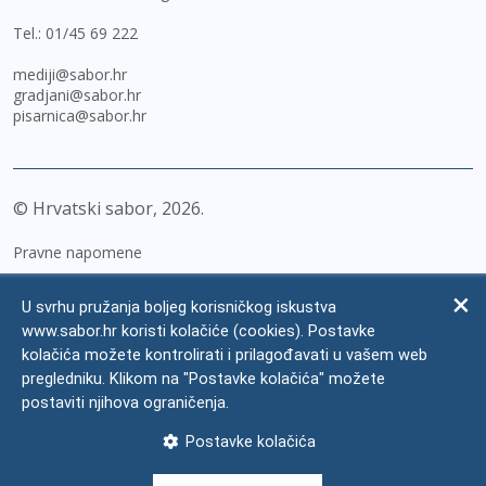
Tel.:
01/45 69 222
mediji@sabor.hr
gradjani@sabor.hr
pisarnica@sabor.hr
© Hrvatski sabor,
2026
Pravne napomene
Izjava o pristupačnosti
U svrhu pružanja boljeg korisničkog iskustva
Zaštita osobnih podataka
www.sabor.hr koristi kolačiće (cookies). Postavke
kolačića možete kontrolirati i prilagođavati u vašem web
Impressum
pregledniku. Klikom na "Postavke kolačića" možete
Česta pitanja
postaviti njihova ograničenja.
Kontakti
Postavke kolačića
Mapa weba