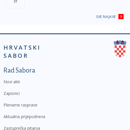
31
SVE NAJAVE
HRVATSKI
SABOR
Podnožje prvi izbornik
Rad Sabora
Novi akti
Zapisnici
Plenarne rasprave
Aktualna prijepodneva
Zastupnička pitanja