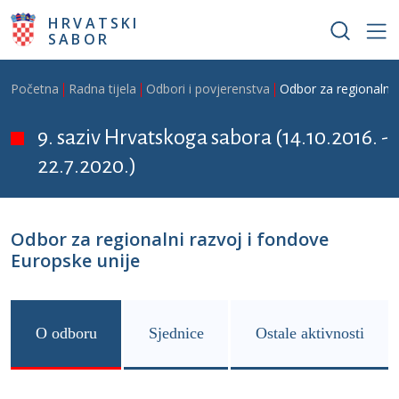
Skoči na glavni sadržaj
HRVATSKI
SABOR
Breadcrumb
Početna
Radna tijela
Odbori i povjerenstva
Odbor za regionalni 
9. saziv Hrvatskoga sabora (14.10.2016. -
22.7.2020.)
Odbor za regionalni razvoj i fondove
Europske unije
O odboru
Sjednice
Ostale aktivnosti