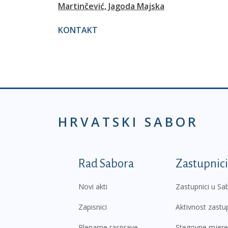
Martinčević, Jagoda Majska
KONTAKT
HRVATSKI SABOR
Podnožje prvi izborni
Rad Sabora
Zastupnici
Novi akti
Zastupnici u Sa
Zapisnici
Aktivnost zastu
Plenarne rasprave
Stegovne mjere