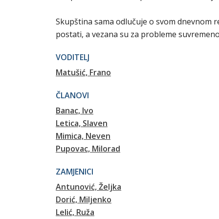
Skupština sama odlučuje o svom dnevnom redu
postati, a vezana su za probleme suvremenog
VODITELJ
Matušić, Frano
ČLANOVI
Banac, Ivo
Letica, Slaven
Mimica, Neven
Pupovac, Milorad
ZAMJENICI
Antunović, Željka
Dorić, Miljenko
Lelić, Ruža