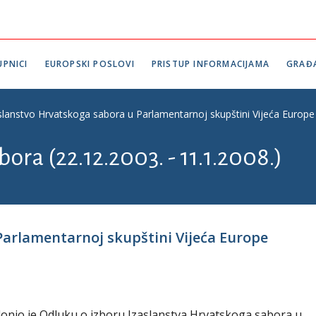
PNICI
EUROPSKI POSLOVI
PRISTUP INFORMACIJAMA
GRAĐ
slanstvo Hrvatskoga sabora u Parlamentarnoj skupštini Vijeća Europe
bora (22.12.2003. - 11.1.2008.)
Parlamentarnoj skupštini Vijeća Europe
. donio je Odluku o izboru Izaslanstva Hrvatskoga sabora u