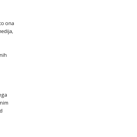
to ona
edija,
nih
ega
znim
Od