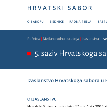
Skoči na glavni sadržaj
HRVATSKI SABOR
O SABORU
SJEDNICE
RADNA TIJELA
ZASTU
Breadcrumb
Početna
Međunarodna suradnja
Izaslanstva
Iza
5. saziv Hrvatskoga sa
Izaslanstvo Hrvatskoga sabora u 
O IZASLANSTVU
Hrvatski Sabor na sjednici 27. siječnja 2004