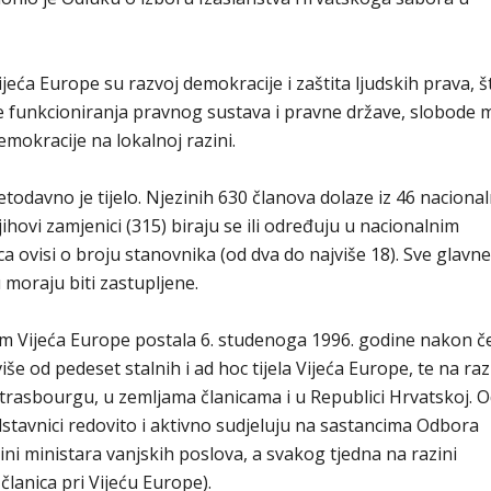
ća Europe su razvoj demokracije i zaštita ljudskih prava, š
 funkcioniranja pravnog sustava i pravne države, slobode m
demokracije na lokalnoj razini.
odavno je tijelo. Njezinih 630 članova dolaze iz 46 nacional
ihovi zamjenici (315) biraju se ili određuju u nacionalnim
a ovisi o broju stanovnika (od dva do najviše 18). Sve glavne
moraju biti zastupljene.
m Vijeća Europe postala 6. studenoga 1996. godine nakon č
iše od pedeset stalnih i ad hoc tijela Vijeća Europe, te na ra
trasbourgu, u zemljama članicama i u Republici Hrvatskoj. 
stavnici redovito i aktivno sudjeluju na sastancima Odbora
ini ministara vanjskih poslova, a svakog tjedna na razini
članica pri Vijeću Europe).