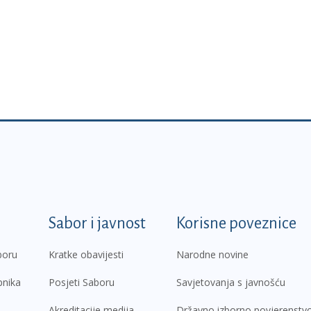
k
Sabor i javnost
Korisne poveznice
boru
Kratke obavijesti
Narodne novine
pnika
Posjeti Saboru
Savjetovanja s javnošću
Akreditacije medija
Državno izborno povjerenstv