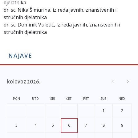
djelatnika
dr. sc. Nika Šimurina, iz reda javnih, znanstvenih i
stručnih djelatnika
dr. sc. Dominik Vuletić, iz reda javnih, znanstvenih i
stručnih djelatnika
NAJAVE
kolovoz 2026.
PON
UTO
SRI
ČET
PET
SUB
NED
1
2
3
4
5
6
7
8
9