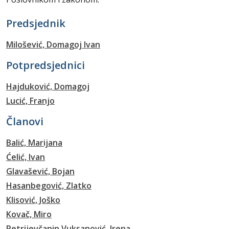
Predsjednik
Milošević, Domagoj Ivan
Potpredsjednici
Hajduković, Domagoj
Lucić, Franjo
Članovi
Balić, Marijana
Ćelić, Ivan
Glavašević, Bojan
Hasanbegović, Zlatko
Klisović, Joško
Kovač, Miro
Petrijevčanin Vuksanović, Irena